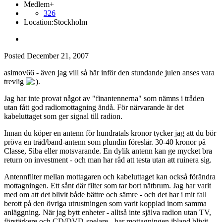
Medlem+
326
Location:
Stockholm
Posted
December 21, 2007
asimov66 - även jag vill så här inför den stundande julen anses vara
trevlig
.
Jag har inte provat något av "finantennerna" som nämns i tråden
utan fått god radiomottagning ändå. För närvarande är det
kabeluttaget som ger signal till radion.
Innan du köper en antenn för hundratals kronor tycker jag att du bör
pröva en tråd/band-antenn som plundin föreslår. 30-40 kronor på
Classe, Siba eller motsvarande. En dylik antenn kan ge mycket bra
return on investment - och man har råd att testa utan att ruinera sig.
Antennfilter mellan mottagaren och kabeluttaget kan också förändra
mottagningen. Ett sånt där filter som tar bort nätbrum. Jag har varit
med om att det blivit både bättre och sämre - och det har i mit fall
berott på den övriga utrustningen som varit kopplad inom samma
anläggning. När jag bytt enheter - alltså inte själva radion utan TV,
förstärkere och CD/DVD-spelare - har mottagningen ibland blivit