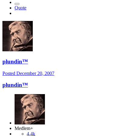
Quote
plundin™
Posted
December 20, 2007
plundin™
Medlem+
4,4k