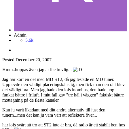
Admin
5,6k
Posted
December 20, 2007
Hmm..hoppas även jag är lite trevlig...
Jag har kört en del med MD ST2, då jag testade en MD tuner.
Upplevde den väldigt placeringskänslig, men fick man den rätt blev
det väldigt bra. Men jag hade den iofs inomhus, den hade nog
funkat bättre i friluft. I mitt fall gav "tre hål i väggen" faktiskt bättre
mottagning på de flesta kanaler.
Kan ju varit likadant med ditt andra alternativ till just den
tunern...men det kan ju vara värt att reflektera över...
har iofs svårt att tro att ST2 inte är bra, då radio är ett stabilt ben hos