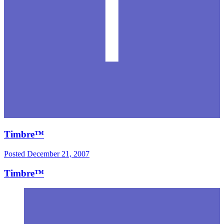
Timbre™
Posted
December 21, 2007
Timbre™