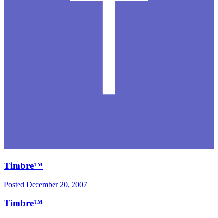
Timbre™
Posted
December 20, 2007
Timbre™