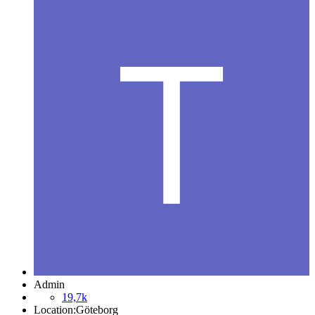
Admin
19,7k
Location:
Göteborg