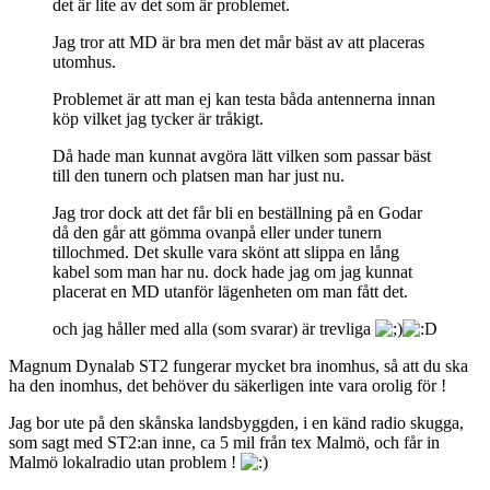
det är lite av det som är problemet.
Jag tror att MD är bra men det mår bäst av att placeras
utomhus.
Problemet är att man ej kan testa båda antennerna innan
köp vilket jag tycker är tråkigt.
Då hade man kunnat avgöra lätt vilken som passar bäst
till den tunern och platsen man har just nu.
Jag tror dock att det får bli en beställning på en Godar
då den går att gömma ovanpå eller under tunern
tillochmed. Det skulle vara skönt att slippa en lång
kabel som man har nu. dock hade jag om jag kunnat
placerat en MD utanför lägenheten om man fått det.
och jag håller med alla (som svarar) är trevliga
Magnum Dynalab ST2 fungerar mycket bra inomhus, så att du ska
ha den inomhus, det behöver du säkerligen inte vara orolig för !
Jag bor ute på den skånska landsbyggden, i en känd radio skugga,
som sagt med ST2:an inne, ca 5 mil från tex Malmö, och får in
Malmö lokalradio utan problem !