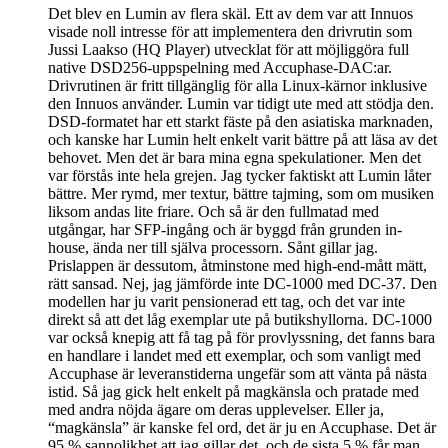
Det blev en Lumin av flera skäl. Ett av dem var att Innuos
visade noll intresse för att implementera den drivrutin som
Jussi Laakso (HQ Player) utvecklat för att möjliggöra full
native DSD256-uppspelning med Accuphase-DAC:ar.
Drivrutinen är fritt tillgänglig för alla Linux-kärnor inklusive
den Innuos använder. Lumin var tidigt ute med att stödja den.
DSD-formatet har ett starkt fäste på den asiatiska marknaden,
och kanske har Lumin helt enkelt varit bättre på att läsa av det
behovet. Men det är bara mina egna spekulationer. Men det
var förstås inte hela grejen. Jag tycker faktiskt att Lumin låter
bättre. Mer rymd, mer textur, bättre tajming, som om musiken
liksom andas lite friare. Och så är den fullmatad med
utgångar, har SFP-ingång och är byggd från grunden in-
house, ända ner till själva processorn. Sånt gillar jag.
Prislappen är dessutom, åtminstone med high-end-mått mätt,
rätt sansad. Nej, jag jämförde inte DC-1000 med DC-37. Den
modellen har ju varit pensionerad ett tag, och det var inte
direkt så att det låg exemplar ute på butikshyllorna. DC-1000
var också knepig att få tag på för provlyssning, det fanns bara
en handlare i landet med ett exemplar, och som vanligt med
Accuphase är leveranstiderna ungefär som att vänta på nästa
istid. Så jag gick helt enkelt på magkänsla och pratade med
med andra nöjda ägare om deras upplevelser. Eller ja,
“magkänsla” är kanske fel ord, det är ju en Accuphase. Det är
95 % sannolikhet att jag gillar det, och de sista 5 % får man