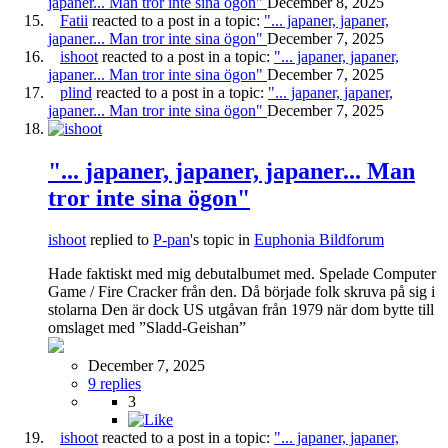
japaner... Man tror inte sina ögon"
December 8, 2025
Fatii
reacted to a post in a topic:
"... japaner, japaner,
japaner... Man tror inte sina ögon"
December 7, 2025
ishoot
reacted to a post in a topic:
"... japaner, japaner,
japaner... Man tror inte sina ögon"
December 7, 2025
plind
reacted to a post in a topic:
"... japaner, japaner,
japaner... Man tror inte sina ögon"
December 7, 2025
"... japaner, japaner, japaner... Man
tror inte sina ögon"
ishoot
replied to
P-pan
's topic in
Euphonia Bildforum
Hade faktiskt med mig debutalbumet med. Spelade Computer
Game / Fire Cracker från den. Då började folk skruva på sig i
stolarna Den är dock US utgåvan från 1979 när dom bytte till
omslaget med ”Sladd-Geishan”
December 7, 2025
9 replies
3
ishoot
reacted to a post in a topic:
"... japaner, japaner,