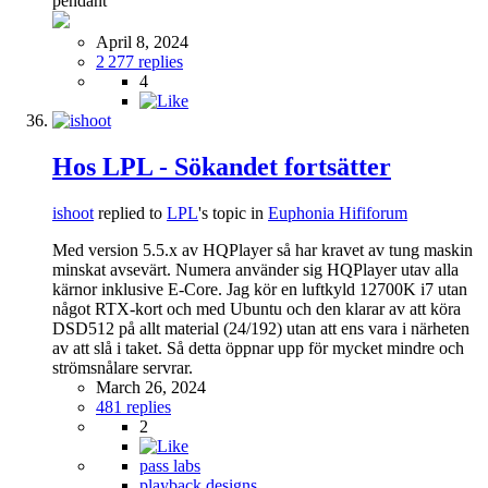
pendant
April 8, 2024
2 277 replies
4
Hos LPL - Sökandet fortsätter
ishoot
replied to
LPL
's topic in
Euphonia Hififorum
Med version 5.5.x av HQPlayer så har kravet av tung maskin
minskat avsevärt. Numera använder sig HQPlayer utav alla
kärnor inklusive E-Core. Jag kör en luftkyld 12700K i7 utan
något RTX-kort och med Ubuntu och den klarar av att köra
DSD512 på allt material (24/192) utan att ens vara i närheten
av att slå i taket. Så detta öppnar upp för mycket mindre och
strömsnålare servrar.
March 26, 2024
481 replies
2
pass labs
playback designs