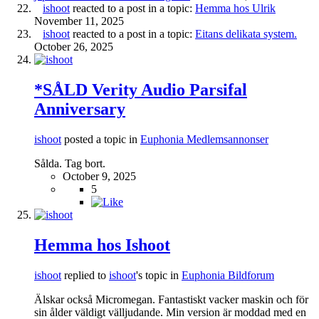
ishoot
reacted to a post in a topic:
Hemma hos Ulrik
November 11, 2025
ishoot
reacted to a post in a topic:
Eitans delikata system.
October 26, 2025
*SÅLD Verity Audio Parsifal
Anniversary
ishoot
posted a topic in
Euphonia Medlemsannonser
Sålda. Tag bort.
October 9, 2025
5
Hemma hos Ishoot
ishoot
replied to
ishoot
's topic in
Euphonia Bildforum
Älskar också Micromegan. Fantastiskt vacker maskin och för
sin ålder väldigt välljudande. Min version är moddad med en