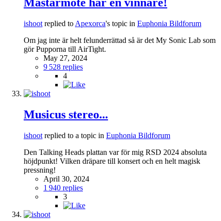
Mästarmöte har en vinnare!
ishoot
replied to
Apexorca
's topic in
Euphonia Bildforum
Om jag inte är helt felunderrättad så är det My Sonic Lab som
gör Pupporna till AirTight.
May 27, 2024
9 528 replies
4
Musicus stereo...
ishoot
replied to a topic in
Euphonia Bildforum
Den Talking Heads plattan var för mig RSD 2024 absoluta
höjdpunkt! Vilken dräpare till konsert och en helt magisk
pressning!
April 30, 2024
1 940 replies
3