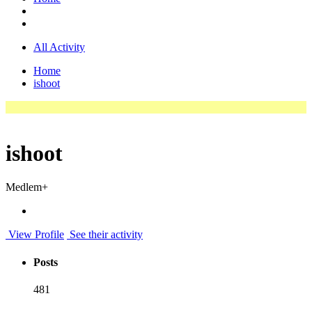
All Activity
Home
ishoot
ishoot
Medlem+
View Profile
See their activity
Posts
481