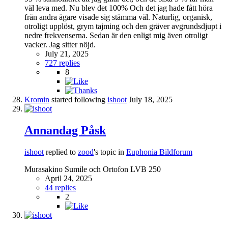
väl leva med. Nu blev det 100% Och det jag hade fått höra
från andra ägare visade sig stämma väl. Naturlig, organisk,
otroligt upplöst, grym tajming och den gräver avgrundsdjupt i
nedre frekvenserna. Sedan är den enligt mig även otroligt
vacker. Jag sitter nöjd.
July 21, 2025
727 replies
8
Kromin
started following
ishoot
July 18, 2025
Annandag Påsk
ishoot
replied to
zood
's topic in
Euphonia Bildforum
Murasakino Sumile och Ortofon LVB 250
April 24, 2025
44 replies
2