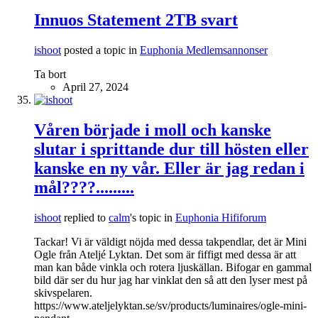
Innuos Statement 2TB svart
ishoot
posted a topic in
Euphonia Medlemsannonser
Ta bort
April 27, 2024
Våren började i moll och kanske
slutar i sprittande dur till hösten eller
kanske en ny vår. Eller är jag redan i
mål????.........
ishoot
replied to
calm
's topic in
Euphonia Hififorum
Tackar! Vi är väldigt nöjda med dessa takpendlar, det är Mini
Ogle från Ateljé Lyktan. Det som är fiffigt med dessa är att
man kan både vinkla och rotera ljuskällan. Bifogar en gammal
bild där ser du hur jag har vinklat den så att den lyser mest på
skivspelaren.
https://www.ateljelyktan.se/sv/products/luminaires/ogle-mini-