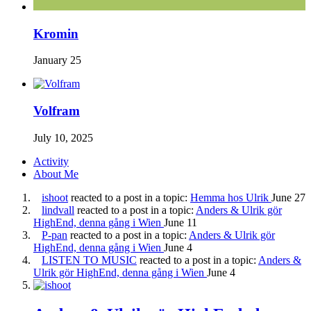
Kromin
January 25
Volfram
July 10, 2025
Activity
About Me
ishoot
reacted to a post in a topic:
Hemma hos Ulrik
June 27
lindvall
reacted to a post in a topic:
Anders & Ulrik gör
HighEnd, denna gång i Wien
June 11
P-pan
reacted to a post in a topic:
Anders & Ulrik gör
HighEnd, denna gång i Wien
June 4
LISTEN TO MUSIC
reacted to a post in a topic:
Anders &
Ulrik gör HighEnd, denna gång i Wien
June 4