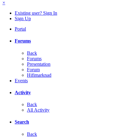
×
Existing user? Sign In
Sign Up
Portal
Forums
Back
Forums
Presentation
Forum
Hifimarknad
Events
Activity
Back
All Activity
Search
Back