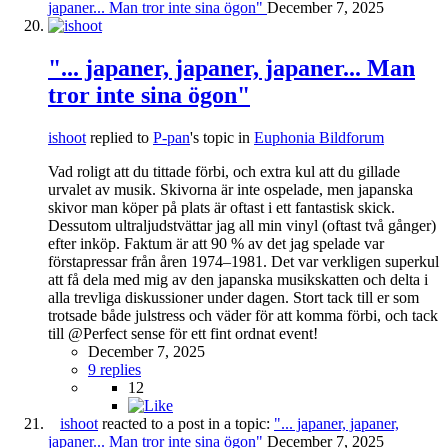
japaner... Man tror inte sina ögon"
December 7, 2025
"... japaner, japaner, japaner... Man
tror inte sina ögon"
ishoot
replied to
P-pan
's topic in
Euphonia Bildforum
Vad roligt att du tittade förbi, och extra kul att du gillade
urvalet av musik. Skivorna är inte ospelade, men japanska
skivor man köper på plats är oftast i ett fantastisk skick.
Dessutom ultraljudstvättar jag all min vinyl (oftast två gånger)
efter inköp. Faktum är att 90 % av det jag spelade var
förstapressar från åren 1974–1981. Det var verkligen superkul
att få dela med mig av den japanska musikskatten och delta i
alla trevliga diskussioner under dagen. Stort tack till er som
trotsade både julstress och väder för att komma förbi, och tack
till @Perfect sense för ett fint ordnat event!
December 7, 2025
9 replies
12
ishoot
reacted to a post in a topic:
"... japaner, japaner,
japaner... Man tror inte sina ögon"
December 7, 2025