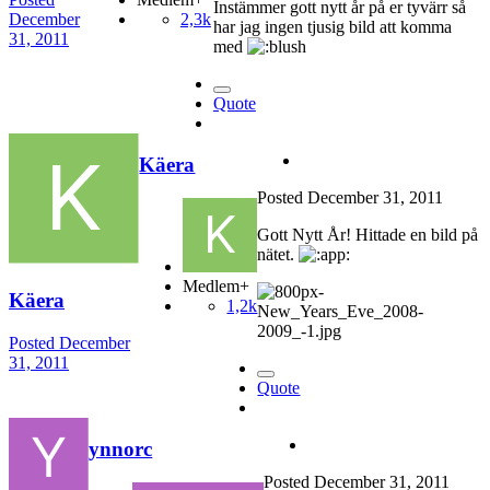
Instämmer gott nytt år på er tyvärr så
December
2,3k
har jag ingen tjusig bild att komma
31, 2011
med
Quote
Käera
Posted
December 31, 2011
Gott Nytt År! Hittade en bild på
nätet.
Medlem+
Käera
1,2k
Posted
December
31, 2011
Quote
ynnorc
Posted
December 31, 2011