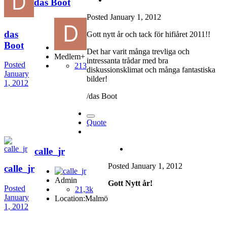
das Boot
Posted
January 1, 2012
das
Gott nytt år och tack för hifiåret 2011!!
Boot
Det har varit många trevliga och
Medlem+
intressanta trådar med bra
Posted
213
diskussionsklimat och många fantastiska
January
bilder!
1, 2012
/das Boot
Quote
calle_jr
Posted
January 1, 2012
calle_jr
Admin
Gott Nytt år!
Posted
21,3k
January
Location:
Malmö
1, 2012