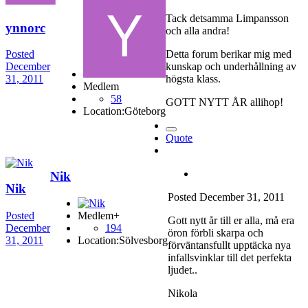
Tack detsamma Limpansson
ynnorc
och alla andra!
Detta forum berikar mig med
Posted
kunskap och underhållning av
December
högsta klass.
31, 2011
Medlem
58
GOTT NYTT ÅR allihop!
Location:
Göteborg
Quote
Nik
Nik
Posted
December 31, 2011
Posted
Medlem+
Gott nytt år till er alla, må era
December
194
öron förbli skarpa och
31, 2011
Location:
Sölvesborg
förväntansfullt upptäcka nya
infallsvinklar till det perfekta
ljudet..
Nikola