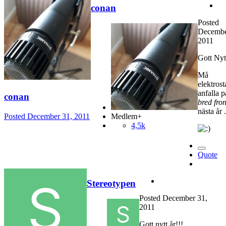
conan
Posted
Decembe
2011
Gott Nyt
Må
elektrost
anfalla p
conan
bred fron
nästa år .
Posted
December 31, 2011
Medlem+
4,5k
Quote
Stereotypen
Posted
December 31,
2011
Gott nytt år!!!