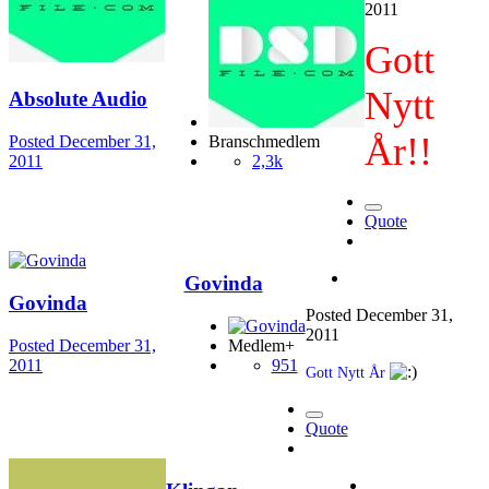
2011
Gott
Nytt
Absolute Audio
År!!
Posted
December 31,
Branschmedlem
2011
2,3k
Quote
Govinda
Govinda
Posted
December 31,
2011
Posted
December 31,
Medlem+
2011
951
Gott Nytt År
Quote