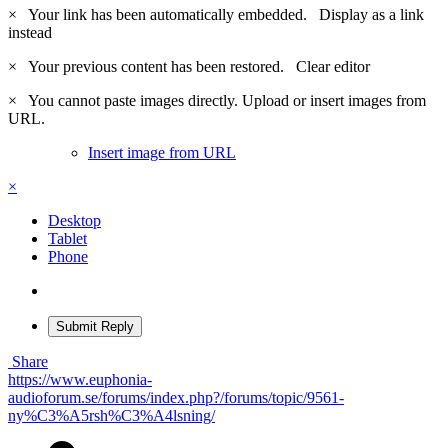
×
Your link has been automatically embedded.
Display as a link
instead
×
Your previous content has been restored.
Clear editor
×
You cannot paste images directly. Upload or insert images from
URL.
Insert image from URL
×
Desktop
Tablet
Phone
Submit Reply
Share
https://www.euphonia-
audioforum.se/forums/index.php?/forums/topic/9561-
ny%C3%A5rsh%C3%A4lsning/