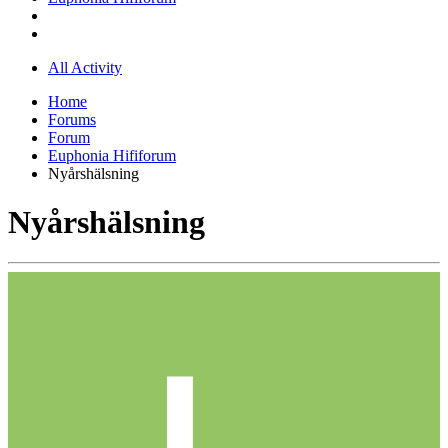
All Activity
Home
Forums
Forum
Euphonia Hififorum
Nyårshälsning
Nyårshälsning