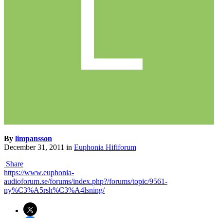
By
limpansson
December 31, 2011
in
Euphonia Hififorum
Share
https://www.euphonia-
audioforum.se/forums/index.php?/forums/topic/9561-
ny%C3%A5rsh%C3%A4lsning/