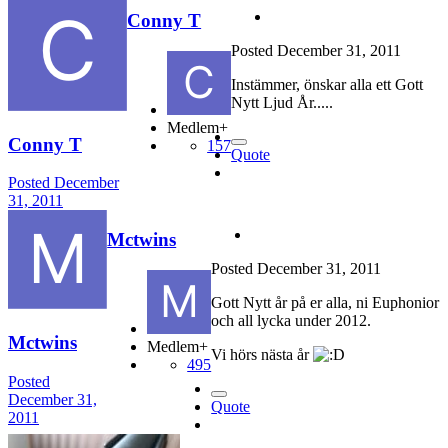
Conny T
Posted
December 31, 2011
Instämmer, önskar alla ett Gott
Nytt Ljud År.....
Medlem+
Conny T
157
Quote
Posted
December
31, 2011
Mctwins
Posted
December 31, 2011
Gott Nytt år på er alla, ni Euphonior
och all lycka under 2012.
Mctwins
Medlem+
Vi hörs nästa år
495
Posted
December 31,
Quote
2011