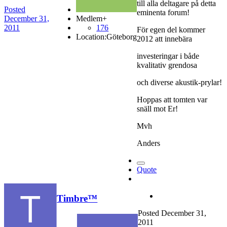
till alla deltagare på detta
Posted
eminenta forum!
Medlem+
December 31,
176
2011
För egen del kommer
Location:
Göteborg
2012 att innebära
investeringar i både
kvalitativ grendosa
och diverse akustik-prylar!
Hoppas att tomten var
snäll mot Er!
Mvh
Anders
Quote
Timbre™
Posted
December 31,
2011