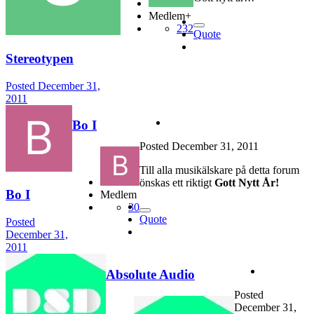
Medlem+
232
Quote
Stereotypen
Posted
December 31,
2011
Bo I
Posted
December 31, 2011
Till alla musikälskare på detta forum
önskas ett riktigt
Gott Nytt År!
Bo I
Medlem
30
Quote
Posted
December 31,
2011
Absolute Audio
Posted
December 31,