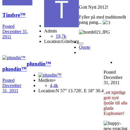
Gott Nytt 2012!
Timbre™
Fyller på med traditionellt
pang pang...
Posted
Admin
December 31,
19,7k
2011
Location:
Göteborg
Quote
plundin™
plundin™
Posted
December
Posted
Medlem+
31, 2011
December
4,4k
31, 2011
Location:
N 57° 13.728', E 18° 30.4
..ett hjärtligt
gott nytt
ljudår till alla
glada
Euphonier!