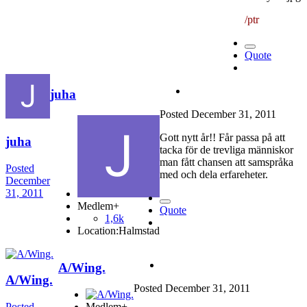
/ptr
Quote
juha
Posted
December 31, 2011
Gott nytt år!! Får passa på att
juha
tacka för de trevliga människor
man fått chansen att samspråka
Posted
med och dela erfareheter.
December
31, 2011
Medlem+
Quote
1,6k
Location:
Halmstad
A/Wing.
A/Wing.
Posted
December 31, 2011
Posted
Medlem+