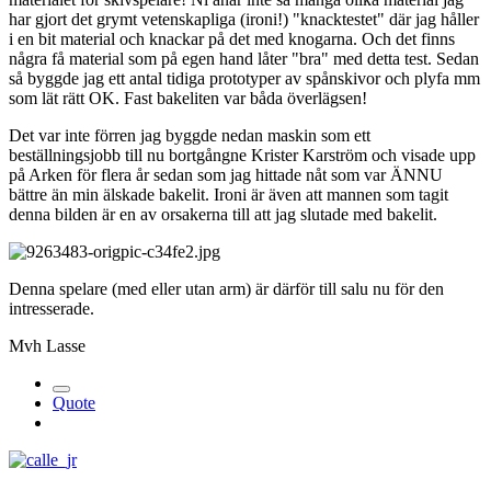
har gjort det grymt vetenskapliga (ironi!) "knacktestet" där jag håller
i en bit material och knackar på det med knogarna. Och det finns
några få material som på egen hand låter "bra" med detta test. Sedan
så byggde jag ett antal tidiga prototyper av spånskivor och plyfa mm
som lät rätt OK. Fast bakeliten var båda överlägsen!
Det var inte förren jag byggde nedan maskin som ett
beställningsjobb till nu bortgångne Krister Karström och visade upp
på Arken för flera år sedan som jag hittade nåt som var ÄNNU
bättre än min älskade bakelit. Ironi är även att mannen som tagit
denna bilden är en av orsakerna till att jag slutade med bakelit.
Denna spelare (med eller utan arm) är därför till salu nu för den
intresserade.
Mvh Lasse
Quote