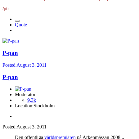
/ptr
Quote
P-pan
Posted
August 3, 2011
P-pan
Moderator
9,3k
Location:
Stockholm
Posted
August 3, 2011
Den offentliga
världspremiären
på Arkenmässan 2008...