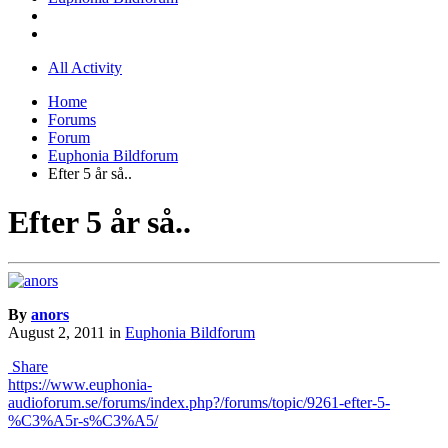
All Activity
Home
Forums
Forum
Euphonia Bildforum
Efter 5 år så..
Efter 5 år så..
By
anors
August 2, 2011
in
Euphonia Bildforum
Share
https://www.euphonia-
audioforum.se/forums/index.php?/forums/topic/9261-efter-5-
%C3%A5r-s%C3%A5/