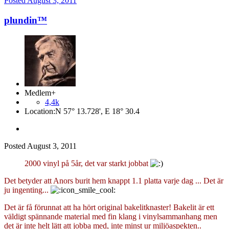
Posted
August 3, 2011
plundin™
Medlem+
4,4k
Location:
N 57° 13.728', E 18° 30.4
Posted
August 3, 2011
2000 vinyl på 5år, det var starkt jobbat
Det betyder att Anors burit hem knappt 1.1 platta varje dag ... Det är
ju ingenting...
Det är få förunnat att ha hört original bakelitknaster! Bakelit är ett
väldigt spännande material med fin klang i vinylsammanhang men
det är inte helt lätt att jobba med, inte minst ur miljöaspekten..