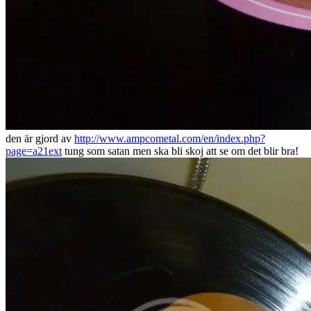
den är gjord av
http://www.ampcometal.com/en/index.php?
page=a21ext
tung som satan men ska bli skoj att se om det blir bra!