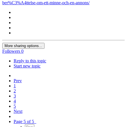
ber%C3%A4ttelse-om-ett-minne-och-en-annons/
More sharing options...
Followers
0
Reply to this topic
Start new topic
Prev
1
2
3
4
5
Next
Page 5 of 5