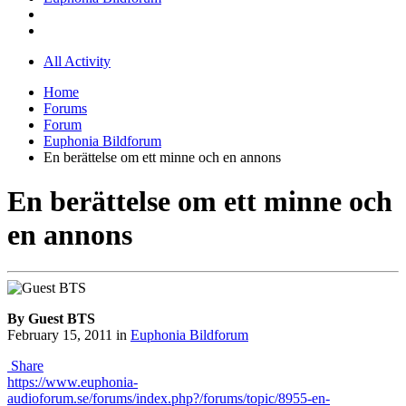
All Activity
Home
Forums
Forum
Euphonia Bildforum
En berättelse om ett minne och en annons
En berättelse om ett minne och
en annons
By Guest BTS
February 15, 2011
in
Euphonia Bildforum
Share
https://www.euphonia-
audioforum.se/forums/index.php?/forums/topic/8955-en-