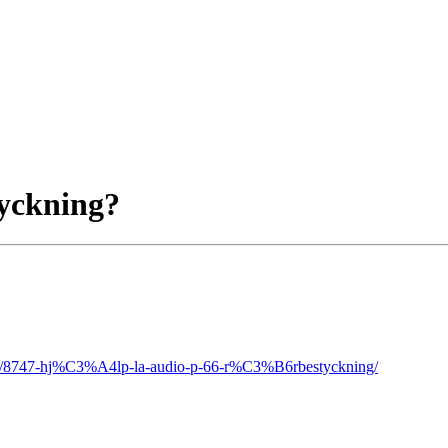
tyckning?
pic/8747-hj%C3%A4lp-la-audio-p-66-r%C3%B6rbestyckning/