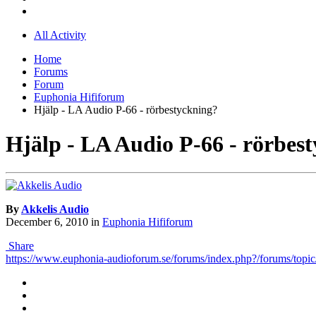
All Activity
Home
Forums
Forum
Euphonia Hififorum
Hjälp - LA Audio P-66 - rörbestyckning?
Hjälp - LA Audio P-66 - rörbes
By
Akkelis Audio
December 6, 2010
in
Euphonia Hififorum
Share
https://www.euphonia-audioforum.se/forums/index.php?/forums/to