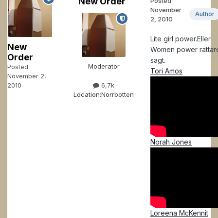
New Order
Posted
November
Author
2, 2010
Lite girl power.Eller
New
Women power rättar
Order
sagt.
Moderator
Posted
Tori Amos
November 2,
2010
6,7k
Location:
Norrbotten
Norah Jones
Loreena McKennit