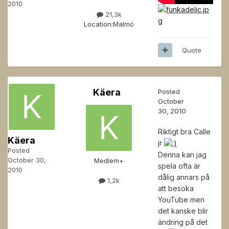
2010
21,3k
Location:
Malmö
Quote
Käera
Posted
October
30, 2010
Riktigt bra Calle
Käera
jr
Posted
Denna kan jag
October 30,
Medlem+
spela ofta är
2010
dålig annars på
1,2k
att besöka
YouTube men
det kanske blir
ändring på det