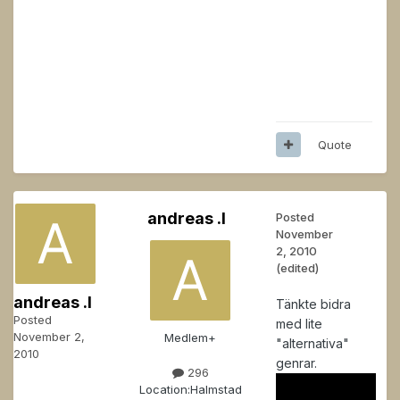
Quote
andreas .l
Posted
November
2, 2010
(edited)
andreas .l
Tänkte bidra
Posted
med lite
November 2,
Medlem+
"alternativa"
2010
genrar.
296
Location:
Halmstad