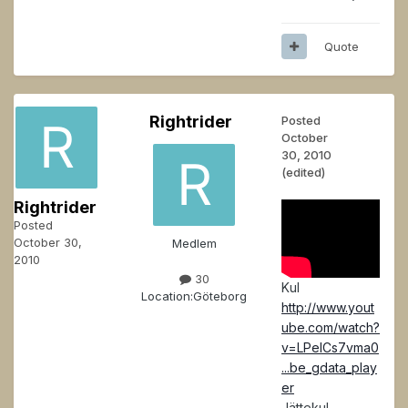
Quote
Rightrider
Posted
October
30, 2010
(edited)
Rightrider
Posted
October 30,
Medlem
2010
30
Kul
Location:
Göteborg
http://www.yout
ube.com/watch?
v=LPelCs7vma0
...be_gdata_play
er
Jättekul