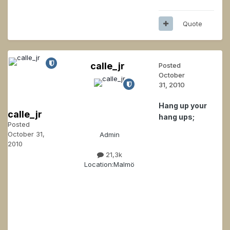
Quote
calle_jr
Posted
October
31, 2010
Hang up your
calle_jr
hang ups;
Posted
October 31,
Admin
2010
21,3k
Location:
Malmö