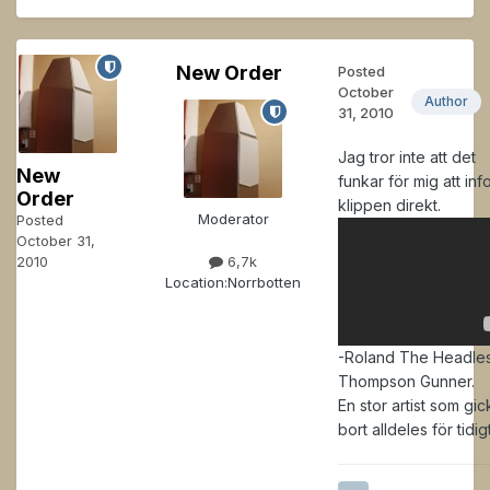
New Order
Posted
October
Author
31, 2010
Jag tror inte att det
New
funkar för mig att in
Order
klippen direkt.
Moderator
Posted
October 31,
2010
6,7k
Location:
Norrbotten
-Roland The Headle
Thompson Gunner.
En stor artist som gic
bort alldeles för tidigt