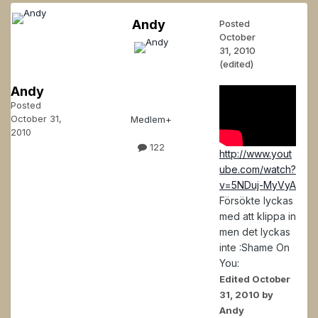
Andy
Posted
October
31, 2010
(edited)
Andy
Posted
October 31,
Medlem+
2010
122
http://www.yout
ube.com/watch?
v=5NDuj-MyVyA
Försökte lyckas
med att klippa in
men det lyckas
inte :Shame On
You:
Edited
October
31, 2010
by
Andy