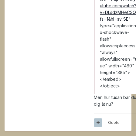
utube.com/watch
v=DLsdzMHeCSQ
fs=1&hl=sv_SE"
type="application
x-shockwave-
flash"
allowscriptacces
"always"
allowfullscreen="t
ue" width="480"
height="385">
</embed>
</object>
Men hur tusan bar d
dig åt nu?
Quote