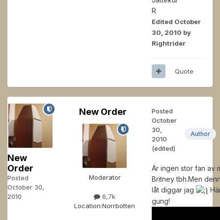
R
Edited
October
30, 2010
by
Rightrider
Quote
New Order
Posted
October
30,
Author
2010
(edited)
New
Order
Är ingen stor fan av 
Moderator
Posted
Britney tbh.Men den
October 30,
låt diggar jag
Här
2010
6,7k
gung!
Location:
Norrbotten