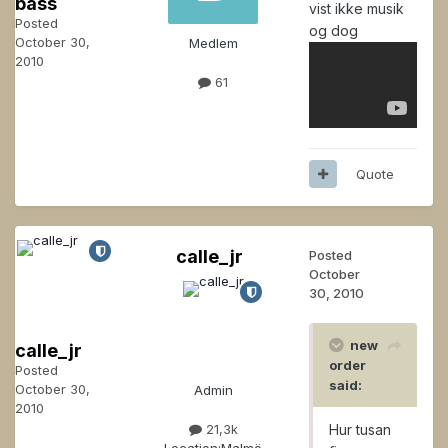
bass
vist ikke musik
Posted
og dog
October 30,
Medlem
2010
61
Quote
calle_jr
Posted
October
30, 2010
new
calle_jr
order
Posted
said:
October 30,
Admin
2010
Hur tusan
21,3k