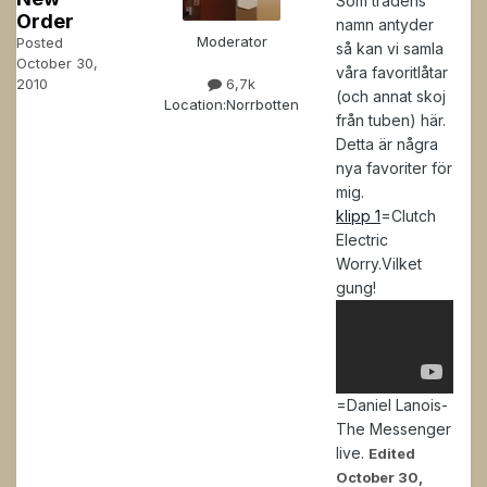
Som trådens
Order
namn antyder
Moderator
Posted
så kan vi samla
October 30,
våra favoritlåtar
2010
6,7k
(och annat skoj
Location:
Norrbotten
från tuben) här.
Detta är några
nya favoriter för
mig.
klipp 1
=Clutch
Electric
Worry.Vilket
gung!
=Daniel Lanois-
The Messenger
live.
Edited
October 30,