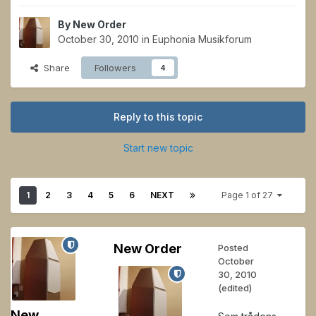
By
New Order
October 30, 2010
in
Euphonia Musikforum
Share
Followers
4
Reply to this topic
Start new topic
1
2
3
4
5
6
NEXT
Page 1 of 27
New Order
Posted
October
30, 2010
(edited)
New