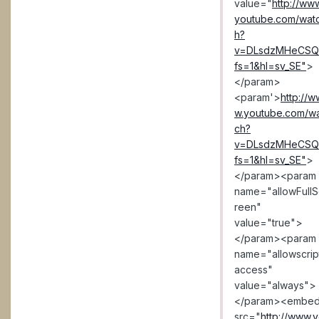
value="
http://ww
youtube.com/wat
h?
v=DLsdzMHeCSQ
fs=1&hl=sv_SE"
>
</param>
<param'>
http://w
w.youtube.com/w
ch?
v=DLsdzMHeCSQ
fs=1&hl=sv_SE"
>
</param><param
name="allowFullS
reen"
value="true">
</param><param
name="allowscrip
access"
value="always">
</param><embe
src="
http://www.