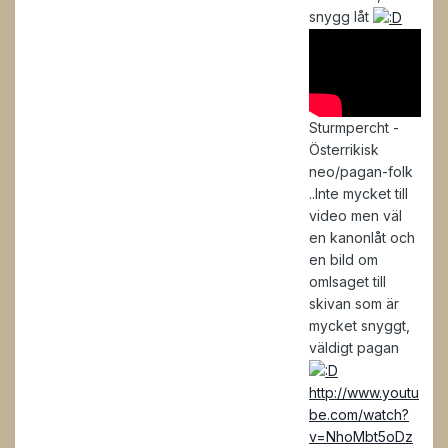
snygg låt
Sturmpercht -
Österrikisk
neo/pagan-folk
..Inte mycket till
video men väl
en kanonlåt och
en bild om
omlsaget till
skivan som är
mycket snyggt,
väldigt pagan
http://www.youtu
be.com/watch?
v=NhoMbt5oDz