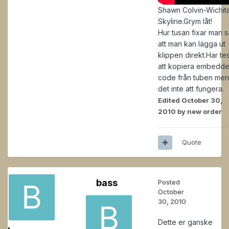
Shawn Colvin-Wichit
Skyline.Grym låt!
Hur tusan fixar man s
att man kan lägga ut
klippen direkt.Har tes
att kopiera embedd
code från tuben men
det inte att fungera.
Edited
October 30,
2010
by new order
Quote
bass
Posted
October
30, 2010
Dette er ganske