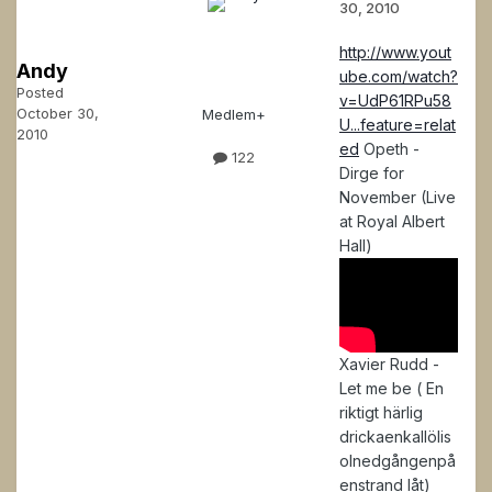
30, 2010
http://www.yout
Andy
ube.com/watch?
Posted
v=UdP61RPu58
October 30,
Medlem+
U...feature=relat
2010
ed
Opeth -
122
Dirge for
November (Live
at Royal Albert
Hall)
Xavier Rudd -
Let me be ( En
riktigt härlig
drickaenkallölis
olnedgångenpå
enstrand låt)