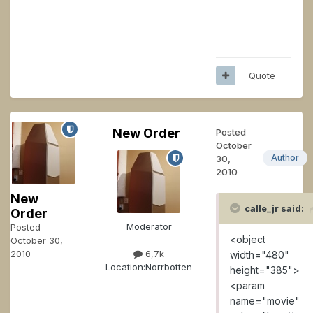
Quote
New Order
Posted
October
Author
30,
2010
New
calle_jr said:
Order
Moderator
Posted
<object
October 30,
2010
6,7k
width="480"
Location:
Norrbotten
height="385">
<param
name="movie"