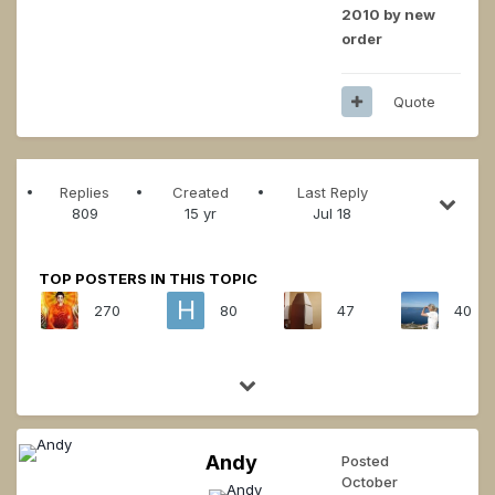
2010
by new
order
Quote
Replies
Created
Last Reply
809
15 yr
Jul 18
TOP POSTERS IN THIS TOPIC
270
80
47
40
Andy
Posted
October