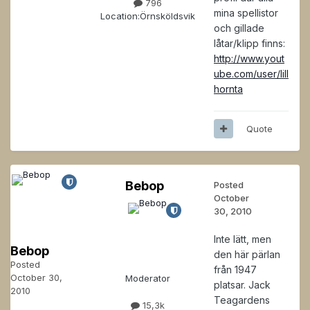
796
mina spellistor
Location:
Örnsköldsvik
och gillade
låtar/klipp finns:
http://www.yout
ube.com/user/lill
hornta
Quote
Bebop
Posted
October
30, 2010
Inte lätt, men
Bebop
den här pärlan
Posted
från 1947
October 30,
Moderator
platsar. Jack
2010
Teagardens
15,3k