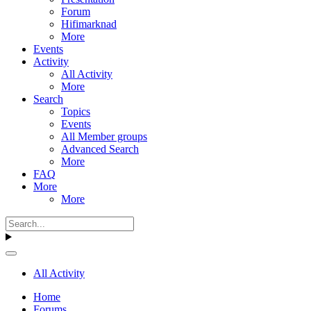
Forum
Hifimarknad
More
Events
Activity
All Activity
More
Search
Topics
Events
All Member groups
Advanced Search
More
FAQ
More
More
All Activity
Home
Forums