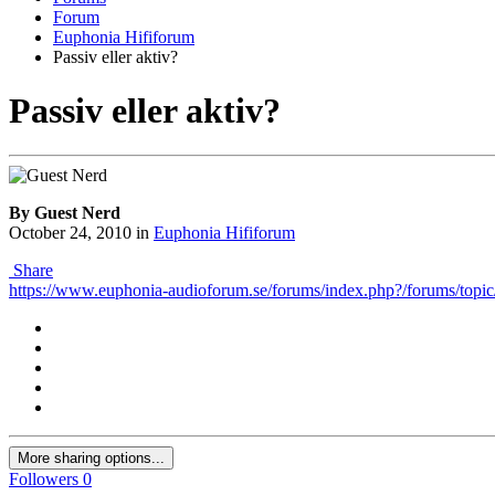
Forum
Euphonia Hififorum
Passiv eller aktiv?
Passiv eller aktiv?
By Guest Nerd
October 24, 2010
in
Euphonia Hififorum
Share
https://www.euphonia-audioforum.se/forums/index.php?/forums/topic/8
More sharing options...
Followers
0