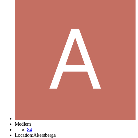
Medlem
84
Location:
Åkersberga