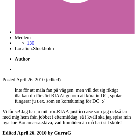
Medlem
130
Location:
Stockholm
Author
Posted
April 26, 2010
(edited)
Inte för att måla fan på väggen, men vill det sig riktigt
illa kan du förstört RIAAt genom att köra in DC, spolar
fungerar ju t.ex. som en kortslutning för DC. :/
Vi får se! Jag har ju mitt rör-RIAA
just in case
som jag också tar
med mig hem från jobbet i eftermiddag, så i kväll ska jag spisa min
nya Joe Bonamassa-skiva, vad framtiden än må ha i sitt sköte!
Edited
April 26, 2010
by GurraG