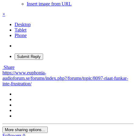
Insert image from URL
×
Desktop
Tablet
Phone
Submit Reply
Share
https://www.euphonia-
audioforum.se/forums/index.php?/forums/topic/8097-riaat-funkar-
inte-frustration/
More sharing options...
Followers
0