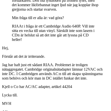
förstärkaren. Den blå lysdioden på fronten lyser, men
det kommer likförbannat inget ljud när jag kopplar ihop
grejjorna och startar svarven.
Min fråga till er alla är: vad göra?
RIAAt i fråga är ett Cambridge Audio 640P. Vill inte
sitta en vecka till utan vinyl. Särskilt inte som lasern i
CDn är helslut så att det inte går att lyssna på CD
heller!
Hej,
Förstår att det är irriterande.
Jag har haft just ett sådant RIAA. Problemet är troligen
nätaggregatet. Cambridge originalnätadapter lämnar 12VAC och
inte DC. I Cambridgen används AC:n till att skapa spänningarna
som behövs och kör man in DC istället funkar det inte.
Kjell o Co har AC/AC adapter, artikel 44204
Lycka till.
MVH