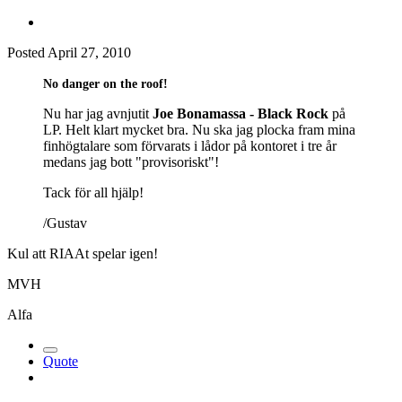
Posted
April 27, 2010
No danger on the roof!
Nu har jag avnjutit
Joe Bonamassa - Black Rock
på
LP. Helt klart mycket bra. Nu ska jag plocka fram mina
finhögtalare som förvarats i lådor på kontoret i tre år
medans jag bott "provisoriskt"!
Tack för all hjälp!
/Gustav
Kul att RIAAt spelar igen!
MVH
Alfa
Quote