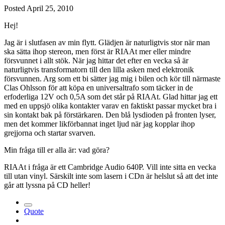
Posted
April 25, 2010
Hej!
Jag är i slutfasen av min flytt. Glädjen är naturligtvis stor när man
ska sätta ihop stereon, men först är RIAAt mer eller mindre
försvunnet i allt stök. När jag hittar det efter en vecka så är
naturligtvis transformatorn till den lilla asken med elektronik
försvunnen. Arg som ett bi sätter jag mig i bilen och kör till närmaste
Clas Ohlsson för att köpa en universaltrafo som täcker in de
erfoderliga 12V och 0,5A som det står på RIAAt. Glad hittar jag ett
med en uppsjö olika kontakter varav en faktiskt passar mycket bra i
sin kontakt bak på förstärkaren. Den blå lysdioden på fronten lyser,
men det kommer likförbannat inget ljud när jag kopplar ihop
grejjorna och startar svarven.
Min fråga till er alla är: vad göra?
RIAAt i fråga är ett Cambridge Audio 640P. Vill inte sitta en vecka
till utan vinyl. Särskilt inte som lasern i CDn är helslut så att det inte
går att lyssna på CD heller!
Quote