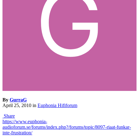
By
GurraG
April 25, 2010
in
Euphonia Hififorum
Share
https://www.euphonia-
audioforum.se/forums/index.php?/forums/topic/8097-riaat-funkar-
inte-frustration/