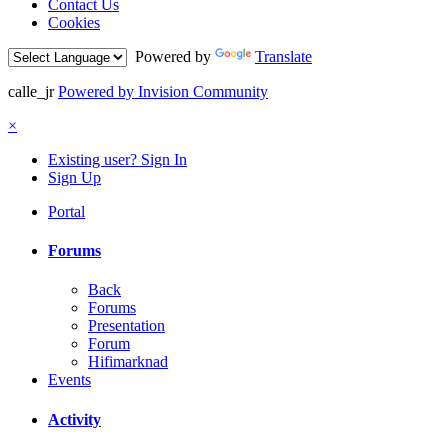
Contact Us
Cookies
Powered by
Translate
calle_jr
Powered by Invision Community
×
Existing user? Sign In
Sign Up
Portal
Forums
Back
Forums
Presentation
Forum
Hifimarknad
Events
Activity