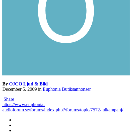
By
OJCO Ljud & Bild
December 5, 2009
in
Euphonia Butiksannonser
Share
https://www.euphonia-
audioforum.se/forums/index.php?/forums/topic/7572-julkampanj/