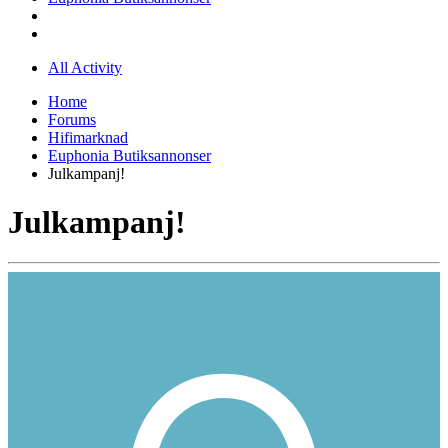
All Activity
Home
Forums
Hifimarknad
Euphonia Butiksannonser
Julkampanj!
Julkampanj!