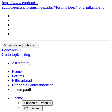
https://www.euphonia-
audioforum.se/forums/index.php?/forums/topic/7572-julkampanj/
More sharing options...
Followers
0
Go to topic listing
All Activity
Home
Forums
Hifimarknad
Euphonia Butiksannonser
Julkampanj!
Theme
Euphonia (Default)
IPS Default