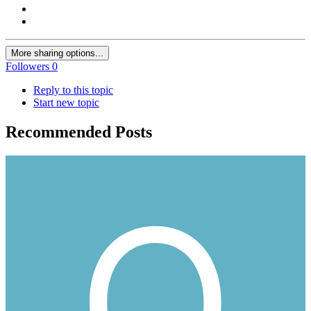
More sharing options...
Followers
0
Reply to this topic
Start new topic
Recommended Posts