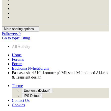
More sharing options...
Followers
0
Go to topic listing
All Activity
Home
Forums
Forum
Euphonia Nyhetsforum
Fast as a shark! K1 kommer på Mässan i Malmö med Akkelis
& Transient design
Theme
Euphonia (Default)
IPS Default
Contact Us
Cookies