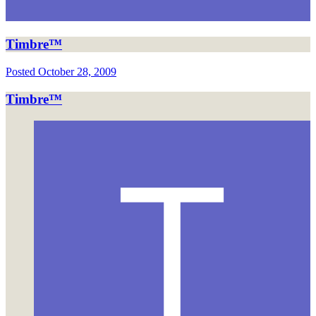
Timbre™
Posted
October 28, 2009
Timbre™