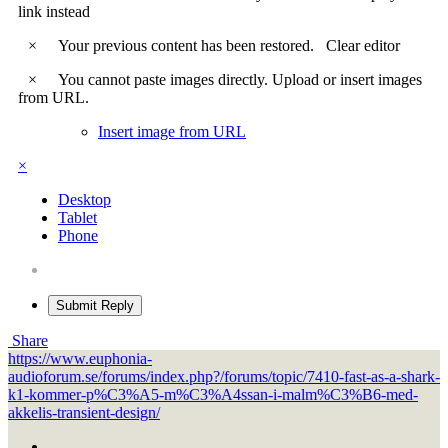
link instead
×
Your previous content has been restored.
Clear editor
×
You cannot paste images directly. Upload or insert images
from URL.
Insert image from URL
×
Desktop
Tablet
Phone
Submit Reply
Share
https://www.euphonia-
audioforum.se/forums/index.php?/forums/topic/7410-fast-as-a-shark-
k1-kommer-p%C3%A5-m%C3%A4ssan-i-malm%C3%B6-med-
akkelis-transient-design/