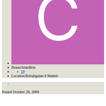
Branschmedlem
19
Location:
Rörsjögatan 8 Malmö
Posted
October 28, 2009