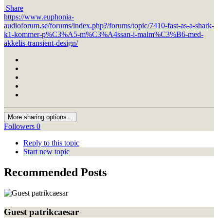
Share
https://www.euphonia-
audioforum.se/forums/index.php?/forums/topic/7410-fast-as-a-shark-
k1-kommer-p%C3%A5-m%C3%A4ssan-i-malm%C3%B6-med-
akkelis-transient-design/
More sharing options...
Followers
0
Reply to this topic
Start new topic
Recommended Posts
Guest patrikcaesar