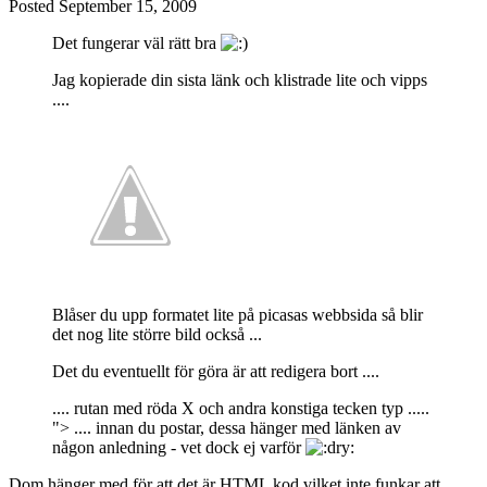
Posted
September 15, 2009
Det fungerar väl rätt bra
Jag kopierade din sista länk och klistrade lite och vipps
....
Blåser du upp formatet lite på picasas webbsida så blir
det nog lite större bild också ...
Det du eventuellt för göra är att redigera bort ....
.... rutan med röda X och andra konstiga tecken typ .....
"> .... innan du postar, dessa hänger med länken av
någon anledning - vet dock ej varför
Dom hänger med för att det är HTML kod vilket inte funkar att