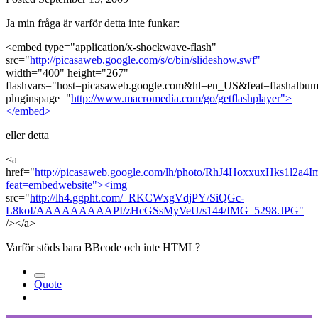
Ja min fråga är varför detta inte funkar:
<embed type="application/x-shockwave-flash"
src="
http://picasaweb.google.com/s/c/bin/slideshow.swf"
width="400" height="267"
flashvars="host=picasaweb.google.com&hl=en_US&feat=flas
pluginspage="
http://www.macromedia.com/go/getflashplayer">
</embed>
eller detta
<a
href="
http://picasaweb.google.com/lh/photo/RhJ4HoxxuxHks1l2a4
feat=embedwebsite"><img
src="
http://lh4.ggpht.com/_RKCWxgVdjPY/SiQGc-
L8koI/AAAAAAAAAPI/zHcGSsMyVeU/s144/IMG_5298.JPG"
/></a>
Varför stöds bara BBcode och inte HTML?
Quote