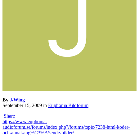
By
J/Wing
September 15, 2009
in
Euphonia Bildforum
Share
https://www.euphonia-
audioforum.se/forums/index.php?/forums/topic/7238-html-koder-
och-annat-ang%C3%A5ende-bilder/