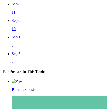
Sep 8
11
Sep 9
10
Sep 1
8
Sep 5
7
Top Posters In This Topic
P-pan
23 posts