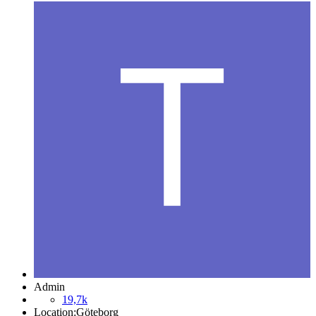
Admin
19,7k
Location:
Göteborg