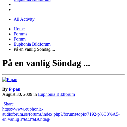
All Activity
Home
Forums
Forum
Euphonia Bildforum
På en vanlig Söndag ...
På en vanlig Söndag ...
By
P-pan
August 30, 2009
in
Euphonia Bildforum
Share
https://www.euphonia-
audioforum.se/forums/index.php?/forums/topic/7192-p%C3%A5-
en-vanlig-s%C3%B6ndag/