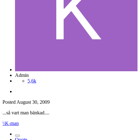
Admin
5,6k
Posted
August 30, 2009
...så vart man bänkad....
\\K-man
Quote