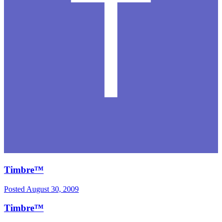
Timbre™
Posted
August 30, 2009
Timbre™