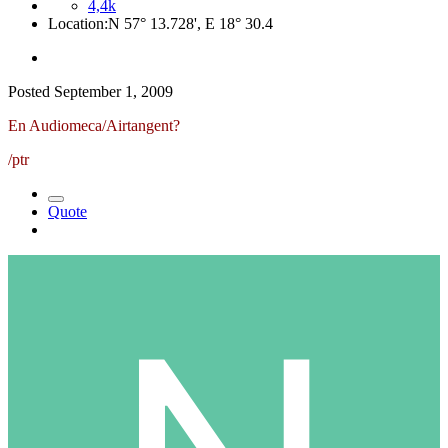
4,4k
Location:
N 57° 13.728', E 18° 30.4
Posted
September 1, 2009
En Audiomeca/Airtangent?
/ptr
Quote