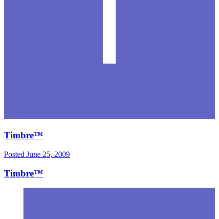
Timbre™
Posted
June 25, 2009
Timbre™