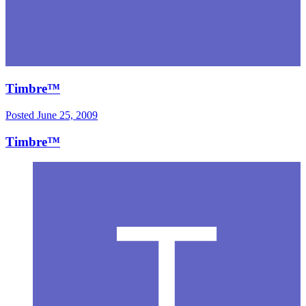
Timbre™
Posted
June 25, 2009
Timbre™