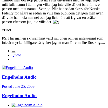
Timbre men det stöp på det att Peter envisades med att vilja ange
mitt fulla namn i tidningen vilket jag inte ville då det bara finns en
person med mitt namn i Sverige. När han sedan skrev för Norska
Fidelity för några år sedan så ville han publicera det igen men även
då ville han hela namnet och jag fick höra att jag var en osäker
person eftersom jag inte ville det.
//Eliot
PS. Har man en skivsamling värd miljonen och en anläggning som
inte är mycket billigare så tycker jag att man får vara lite försiktig.....
Quote
Engelholm Audio
Posted
June 25, 2009
Engelholm Audio