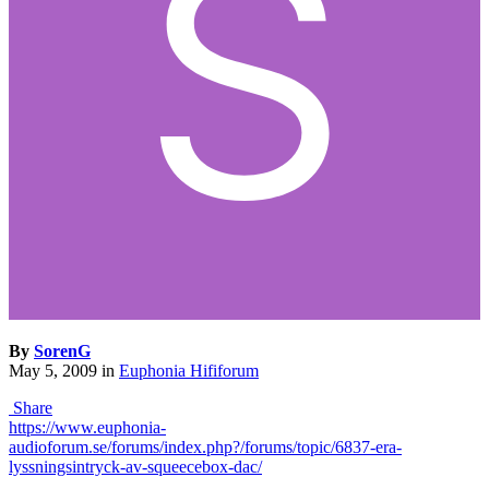
By
SorenG
May 5, 2009
in
Euphonia Hififorum
Share
https://www.euphonia-
audioforum.se/forums/index.php?/forums/topic/6837-era-
lyssningsintryck-av-squeecebox-dac/