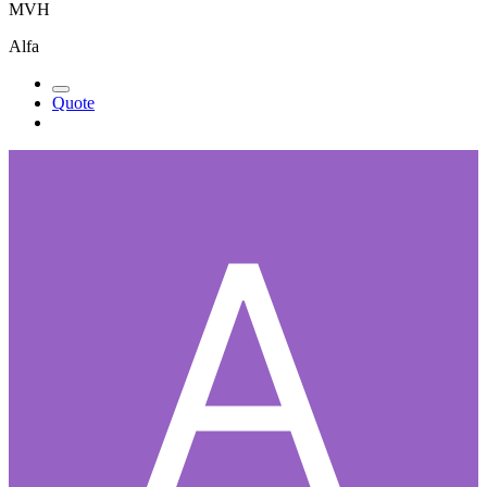
MVH
Alfa
Quote