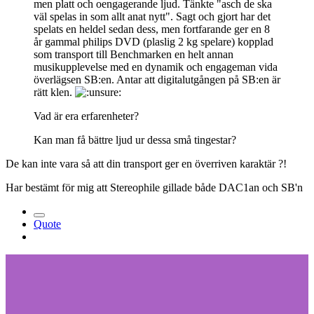
men platt och oengagerande ljud. Tänkte "asch de ska
väl spelas in som allt anat nytt". Sagt och gjort har det
spelats en heldel sedan dess, men fortfarande ger en 8
år gammal philips DVD (plaslig 2 kg spelare) kopplad
som transport till Benchmarken en helt annan
musikupplevelse med en dynamik och engageman vida
överlägsen SB:en. Antar att digitalutgången på SB:en är
rätt klen.
Vad är era erfarenheter?
Kan man få bättre ljud ur dessa små tingestar?
De kan inte vara så att din transport ger en överriven karaktär ?!
Har bestämt för mig att Stereophile gillade både DAC1an och SB'n
Quote