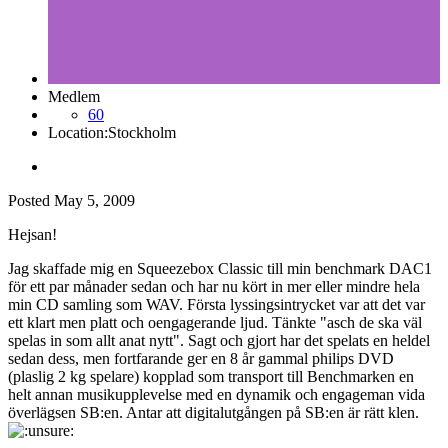
Medlem
60
Location:
Stockholm
Posted
May 5, 2009
Hejsan!
Jag skaffade mig en Squeezebox Classic till min benchmark DAC1
för ett par månader sedan och har nu kört in mer eller mindre hela
min CD samling som WAV. Första lyssingsintrycket var att det var
ett klart men platt och oengagerande ljud. Tänkte "asch de ska väl
spelas in som allt anat nytt". Sagt och gjort har det spelats en heldel
sedan dess, men fortfarande ger en 8 år gammal philips DVD
(plaslig 2 kg spelare) kopplad som transport till Benchmarken en
helt annan musikupplevelse med en dynamik och engageman vida
överlägsen SB:en. Antar att digitalutgången på SB:en är rätt klen.