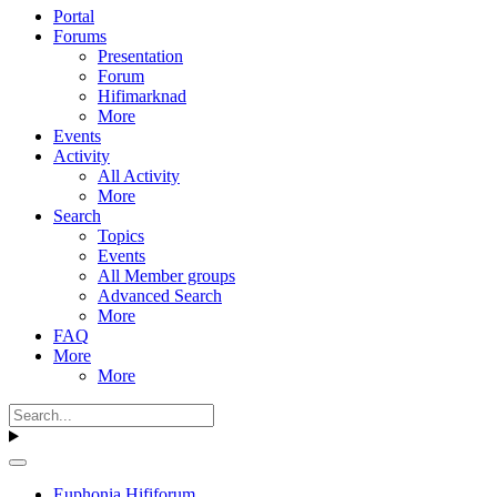
Portal
Forums
Presentation
Forum
Hifimarknad
More
Events
Activity
All Activity
More
Search
Topics
Events
All Member groups
Advanced Search
More
FAQ
More
More
Euphonia Hififorum