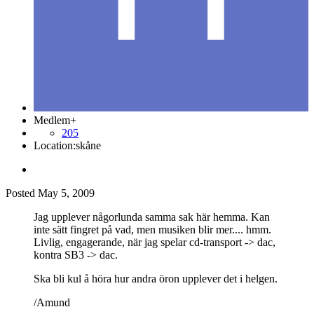
Medlem+
205
Location:
skåne
Posted
May 5, 2009
Jag upplever någorlunda samma sak här hemma. Kan
inte sätt fingret på vad, men musiken blir mer.... hmm.
Livlig, engagerande, när jag spelar cd-transport -> dac,
kontra SB3 -> dac.
Ska bli kul å höra hur andra öron upplever det i helgen.
/Amund