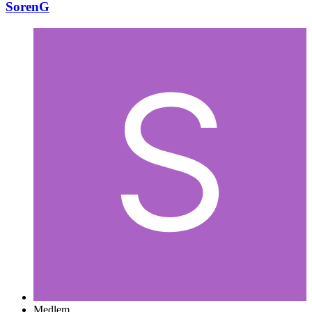
SorenG
Medlem