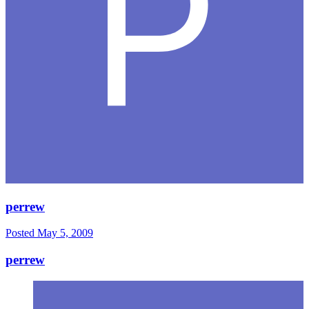
perrew
Posted
May 5, 2009
perrew