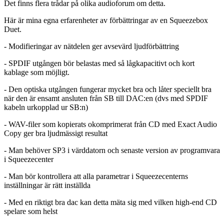
Det finns flera trådar på olika audioforum om detta.
Här är mina egna erfarenheter av förbättringar av en Squeezebox
Duet.
- Modifieringar av nätdelen ger avsevärd ljudförbättring
- SPDIF utgången bör belastas med så lågkapacitivt och kort
kablage som möjligt.
- Den optiska utgången fungerar mycket bra och låter speciellt bra
när den är ensamt ansluten från SB till DAC:en (dvs med SPDIF
kabeln urkopplad ur SB:n)
- WAV-filer som kopierats okomprimerat från CD med Exact Audio
Copy ger bra ljudmässigt resultat
- Man behöver SP3 i värddatorn och senaste version av programvara
i Squeezecenter
- Man bör kontrollera att alla parametrar i Squeezecenterns
inställningar är rätt inställda
- Med en riktigt bra dac kan detta mäta sig med vilken high-end CD
spelare som helst