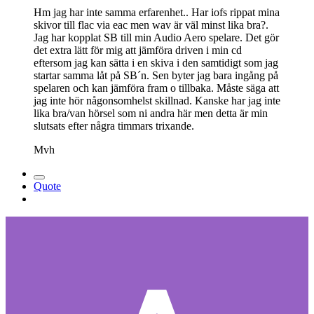
Hm jag har inte samma erfarenhet.. Har iofs rippat mina
skivor till flac via eac men wav är väl minst lika bra?.
Jag har kopplat SB till min Audio Aero spelare. Det gör
det extra lätt för mig att jämföra driven i min cd
eftersom jag kan sätta i en skiva i den samtidigt som jag
startar samma låt på SB´n. Sen byter jag bara ingång på
spelaren och kan jämföra fram o tillbaka. Måste säga att
jag inte hör någonsomhelst skillnad. Kanske har jag inte
lika bra/van hörsel som ni andra här men detta är min
slutsats efter några timmars trixande.
Mvh
Quote