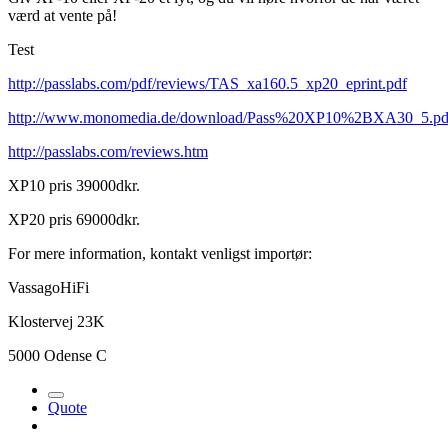
værd at vente på!
Test
http://passlabs.com/pdf/reviews/TAS_xa160.5_xp20_eprint.pdf
http://www.monomedia.de/download/Pass%20XP10%2BXA30_5.pd
http://passlabs.com/reviews.htm
XP10 pris 39000dkr.
XP20 pris 69000dkr.
For mere information, kontakt venligst importør:
VassagoHiFi
Klostervej 23K
5000 Odense C
Quote