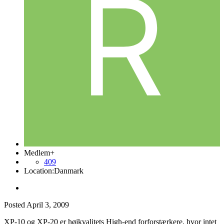
Medlem+
409
Location:
Danmark
Posted
April 3, 2009
XP-10 og XP-20 er højkvalitets High-end forforstærkere, hvor intet