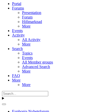
Portal
Forums
Presentation
Forum
Hifimarknad
More
Events
Activity
All Activity
More
Search
Topics
Events
All Member groups
Advanced Search
More
FAQ
More
More
Euphonia Nyhetsforum