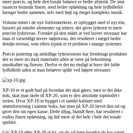
mere præcis, og hele den tonale balance er bedre afstemt. De små
nuancer fremstår finere, med bedre opløsning og hele lydbilledet
hænger bedre sammen, selv med højt og meget kompleks musik.
Volume-trinet i de nye forforstærkere, er opbygget med et nyt trin,
baseret på mindre elementer og relæer, der giver lytteren et mere
præcist lydniveau. Forstået på den måde at ved lavere niveauer har
man et væsentligt lavere støjniveau, der resulterer i meget bedre
detalje-niveau, som ellers typisk er et problem i mange systemer.
Præcis justering og adskillige lyttesessions har frembragt produkter
der er mere tro mod materialet uden at være på bekostning
musikalitet og finesse. Derfor er det nu muligt at have det fulde
lydbillede uden at man behøver spille ved højere niveauer.
XP-10 er et godt bud på hvordan det skal gøres, men er det ikke
nok, skal man skele til XP-20, som er den absolutte topmodel i
serien. Hvor XP-10 er bygget i et samlet kabinet med
strømforsyning i samme boks, har man på XP-20 hevet den ud og
givet den sin egen kasse. Dette tiltag, blandt flere, har resulteret i
endnu finere opløsning, og lidt mere af det hele i hele det tonale
spekter.
Giv XP-10 eller XP-20 et lyt, og du vil høre hvorfor de har været