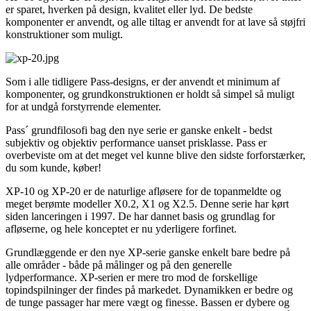
er sparet, hverken på design, kvalitet eller lyd. De bedste
komponenter er anvendt, og alle tiltag er anvendt for at lave så støjfri
konstruktioner som muligt.
Som i alle tidligere Pass-designs, er der anvendt et minimum af
komponenter, og grundkonstruktionen er holdt så simpel så muligt
for at undgå forstyrrende elementer.
Pass´ grundfilosofi bag den nye serie er ganske enkelt - bedst
subjektiv og objektiv performance uanset prisklasse. Pass er
overbeviste om at det meget vel kunne blive den sidste forforstærker,
du som kunde, køber!
XP-10 og XP-20 er de naturlige afløsere for de topanmeldte og
meget berømte modeller X0.2, X1 og X2.5. Denne serie har kørt
siden lanceringen i 1997. De har dannet basis og grundlag for
afløserne, og hele konceptet er nu yderligere forfinet.
Grundlæggende er den nye XP-serie ganske enkelt bare bedre på
alle områder - både på målinger og på den generelle
lydperformance. XP-serien er mere tro mod de forskellige
topindspilninger der findes på markedet. Dynamikken er bedre og
de tunge passager har mere vægt og finesse. Bassen er dybere og