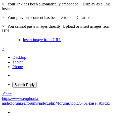
×
Your link has been automatically embedded.
Display as a link
instead
×
Your previous content has been restored.
Clear editor
×
You cannot paste images directly. Upload or insert images from
URL.
Insert image from URL
×
Desktop
Tablet
Phone
Submit Reply
Share
https://www.euphonia-
audioforum.se/forums/index.php?/forums/topic/6761-pass-labs-xp/