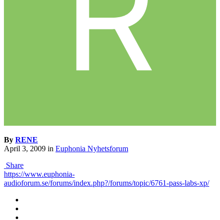
By
RENE
April 3, 2009
in
Euphonia Nyhetsforum
Share
https://www.euphonia-
audioforum.se/forums/index.php?/forums/topic/6761-pass-labs-xp/