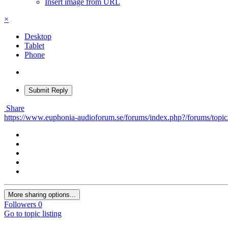
Insert image from URL
×
Desktop
Tablet
Phone
Submit Reply
Share
https://www.euphonia-audioforum.se/forums/index.php?/forums/t
More sharing options...
Followers
0
Go to topic listing