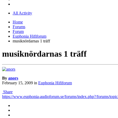
All Activity
Home
Forums
Forum
Euphonia Hififorum
musiknördarnas 1 träff
musiknördarnas 1 träff
By
anors
February 15, 2009
in
Euphonia Hififorum
Share
https://www.euphonia-audioforum.se/forums/index.php?/forums/t