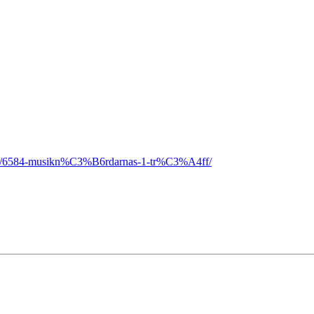
opic/6584-musikn%C3%B6rdarnas-1-tr%C3%A4ff/