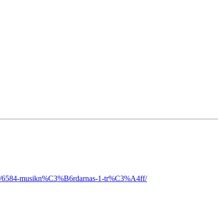
opic/6584-musikn%C3%B6rdarnas-1-tr%C3%A4ff/