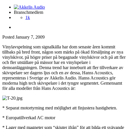
Branschmedlem
1k
Posted
January 7, 2009
Vinylavspelning som signalkälla har dom senaste åren kommit
tillbaks på bred front, någon som märks på ökad försäljning av nya
vinylskivor, på högre priser på begagnade vinylskivor och på att fler
och fler utställare på mässor har en vinylspelare i
demoanläggningen. Denna trend har inneburit att fler tillverkare av
skivspelare ser dagens ljus och en av dessa, Hanss Acoustics,
representeras i Sverige av Akkelis Audio. Hanss Acoustics gör
moderna high tech skivspelare i det tyngre segmentet. Gemensamt
för alla modeller från Hans Acoustics är:
* Separat motortyrning med möjlighet att finjustera hastigheten.
* Europatillverkad AC motor
* Lager med magneter som “skjuter ifrån” för att bilda ett svävande