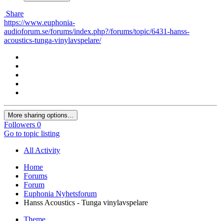
Share
https://www.euphonia-
audioforum.se/forums/index.php?/forums/topic/6431-hanss-
acoustics-tunga-vinylavspelare/
More sharing options...
Followers
0
Go to topic listing
All Activity
Home
Forums
Forum
Euphonia Nyhetsforum
Hanss Acoustics - Tunga vinylavspelare
Theme