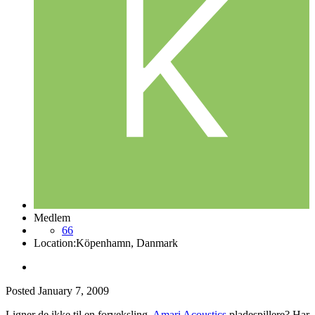
Medlem
66
Location:
Köpenhamn, Danmark
Posted
January 7, 2009
Ligner de ikke til en forveksling,
Amari Acoustics
pladespillere? Har