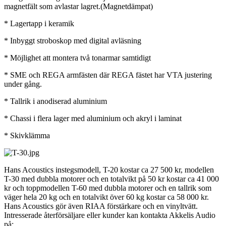
magnetfält som avlastar lagret.(Magnetdämpat)
* Lagertapp i keramik
* Inbyggt stroboskop med digital avläsning
* Möjlighet att montera två tonarmar samtidigt
* SME och REGA armfästen där REGA fästet har VTA justering
under gång.
* Tallrik i anodiserad aluminium
* Chassi i flera lager med aluminium och akryl i laminat
* Skivklämma
Hans Acoustics instegsmodell, T-20 kostar ca 27 500 kr, modellen
T-30 med dubbla motorer och en totalvikt på 50 kr kostar ca 41 000
kr och toppmodellen T-60 med dubbla motorer och en tallrik som
väger hela 20 kg och en totalvikt över 60 kg kostar ca 58 000 kr.
Hans Acoustics gör även RIAA förstärkare och en vinyltvätt.
Intresserade återförsäljare eller kunder kan kontakta Akkelis Audio
på: