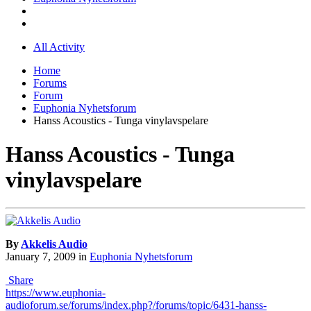
All Activity
Home
Forums
Forum
Euphonia Nyhetsforum
Hanss Acoustics - Tunga vinylavspelare
Hanss Acoustics - Tunga
vinylavspelare
By
Akkelis Audio
January 7, 2009
in
Euphonia Nyhetsforum
Share
https://www.euphonia-
audioforum.se/forums/index.php?/forums/topic/6431-hanss-