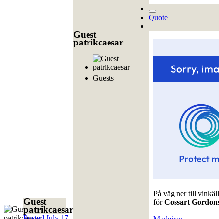
Quote
Guest
patrikcaesar
Guests
På väg ner till vinkä
Guest
för
Cossart Gordons
patrikcaesar
Posted
July 17,
Madeiran