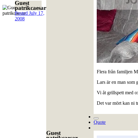
Guest
patrikcaesar
Posted
July 17,
2008
Flera från familjen 
Lars är en man som gil
Vi åt grillspett med o
Det var mört kan ni tr
Quote
Guest
patrikcaesar