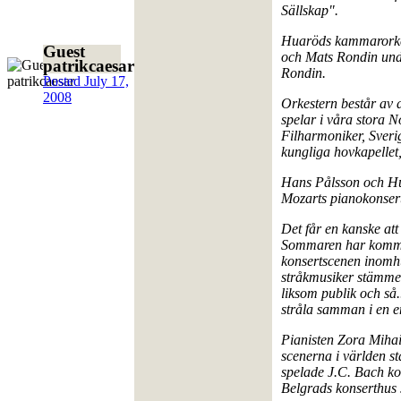
Sällskap".
Huaröds kammarorkest
Guest
och Mats Rondin unde
patrikcaesar
Rondin.
Posted
July 17,
2008
Orkestern består av 
spelar i våra stora 
Filharmoniker, Sveri
kungliga hovkapellet
Hans Pålsson och H
Mozarts pianokonsert
Det får en kanske at
Sommaren har kommit, 
konsertscenen inomhus
stråkmusiker stämmer
liksom publik och så..
stråla samman i en e
Pianisten Zora Mihai
scenerna i världen s
spelade J.C. Bach kon
Belgrads konserthus