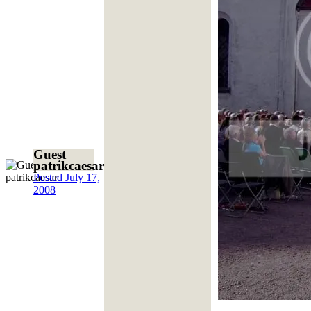
Guest
patrikcaesar
Posted
July 17,
2008