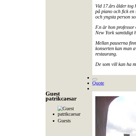
Vid 17.års ålder to
på piano och fick en
och yngsta person s
F.n är hon professor
New York samtidigt h
Mellan pauserna finns 
konserten kan man av
restaurang.
De som vill kan ha m
Quote
Guest
patrikcaesar
Guests