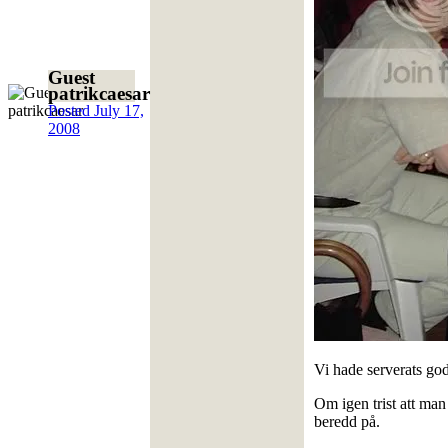
Guest
patrikcaesar
Posted
July 17,
2008
Vi hade serverats go
Om igen trist att ma
beredd på.