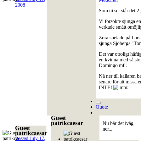
2008
Som ni ser står det 2 
Vi försökte sjunga e
verkade smått omöjli
Zora spelade på Lars 
sjunga Sjöbergs "To
Det var otroligt häfti
en kvinna med så sto
Domingo mfl.
Nå ner till källaren b
senare för att missa 
INTE!
Quote
Guest
patrikcaesar
Nu bär det iväg
Guest
ner....
patrikcaesar
Posted
July 17,