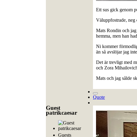
Ett sus gick genom 
Väluppfostrade, neg 
Mats Rondin och jag h
hemma, men han hade
Ni kommer förmodlig
än så avslöjar jag int
Det är trevligt med 
och Zora Mihailovic
Mats och jag sålde ski
Quote
Guest
patrikcaesar
Guests