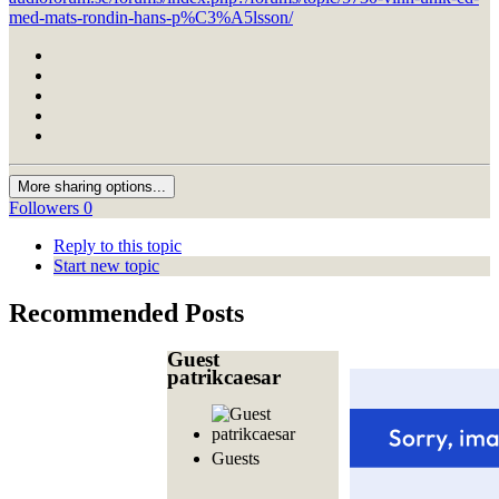
med-mats-rondin-hans-p%C3%A5lsson/
More sharing options...
Followers
0
Reply to this topic
Start new topic
Recommended Posts
Guest
patrikcaesar
Guests