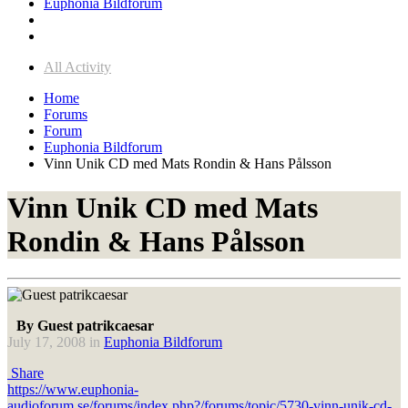
Euphonia Bildforum
All Activity
Home
Forums
Forum
Euphonia Bildforum
Vinn Unik CD med Mats Rondin & Hans Pålsson
Vinn Unik CD med Mats
Rondin & Hans Pålsson
By Guest patrikcaesar
July 17, 2008
in
Euphonia Bildforum
Share
https://www.euphonia-
audioforum.se/forums/index.php?/forums/topic/5730-vinn-unik-cd-