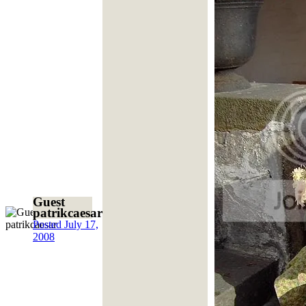
Guest
patrikcaesar
Posted
July 17,
2008