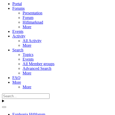
Portal
Forums
Presentation
Forum
Hifimarknad
More
Events
Activity
All Activity
More
Search
Topics
Events
All Member groups
Advanced Search
More
FAQ
More
More
Euphonia Hififorum