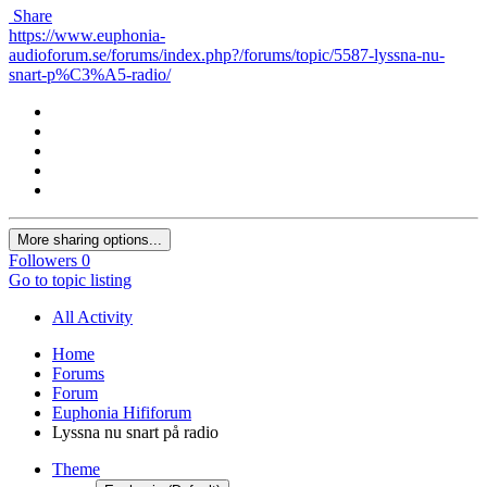
Share
https://www.euphonia-
audioforum.se/forums/index.php?/forums/topic/5587-lyssna-nu-
snart-p%C3%A5-radio/
More sharing options...
Followers
0
Go to topic listing
All Activity
Home
Forums
Forum
Euphonia Hififorum
Lyssna nu snart på radio
Theme