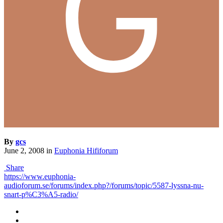
By
gcs
June 2, 2008
in
Euphonia Hififorum
Share
https://www.euphonia-
audioforum.se/forums/index.php?/forums/topic/5587-lyssna-nu-
snart-p%C3%A5-radio/