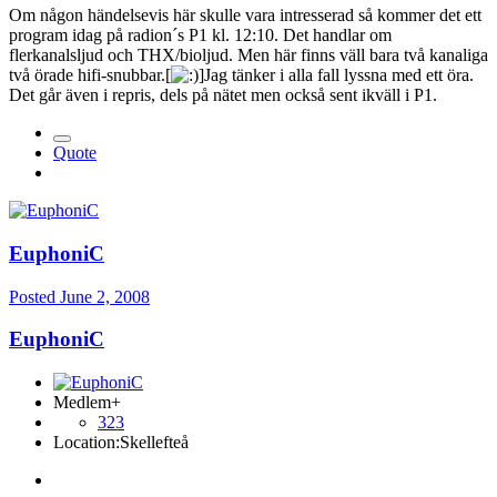
Om någon händelsevis här skulle vara intresserad så kommer det ett
program idag på radion´s P1 kl. 12:10. Det handlar om
flerkanalsljud och THX/bioljud. Men här finns väll bara två kanaliga
två örade hifi-snubbar.[
]Jag tänker i alla fall lyssna med ett öra.
Det går även i repris, dels på nätet men också sent ikväll i P1.
Quote
EuphoniC
Posted
June 2, 2008
EuphoniC
Medlem+
323
Location:
Skellefteå