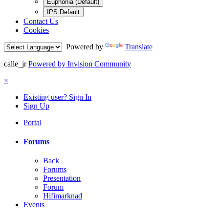
Euphonia (Default)
IPS Default
Contact Us
Cookies
Powered by
Translate
calle_jr
Powered by Invision Community
×
Existing user? Sign In
Sign Up
Portal
Forums
Back
Forums
Presentation
Forum
Hifimarknad
Events