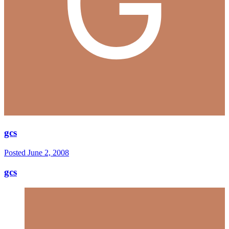
gcs
Posted
June 2, 2008
gcs