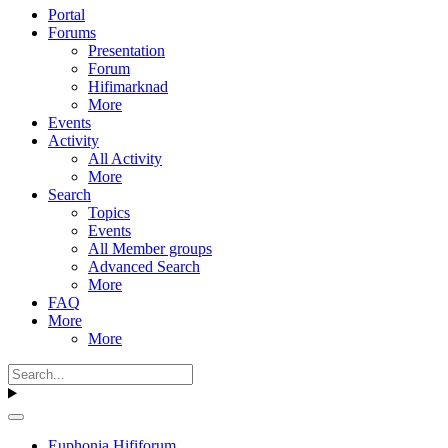
Portal
Forums
Presentation
Forum
Hifimarknad
More
Events
Activity
All Activity
More
Search
Topics
Events
All Member groups
Advanced Search
More
FAQ
More
More
Euphonia Hififorum