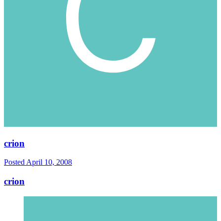
crion
Posted
April 10, 2008
crion