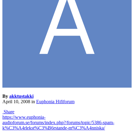
By
akktustakki
April 10, 2008
in
Euphonia Hififorum
Share
https://www.euphonia-
audioforum.se/forums/index.php?/forums/topic/5386-spam-
k%C3%A4rlekst%C3%B6rstande-m%C3%A4nniska/