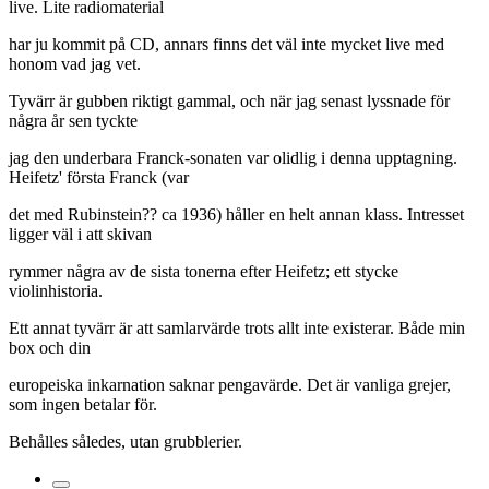
live. Lite radiomaterial
har ju kommit på CD, annars finns det väl inte mycket live med
honom vad jag vet.
Tyvärr är gubben riktigt gammal, och när jag senast lyssnade för
några år sen tyckte
jag den underbara Franck-sonaten var olidlig i denna upptagning.
Heifetz' första Franck (var
det med Rubinstein?? ca 1936) håller en helt annan klass. Intresset
ligger väl i att skivan
rymmer några av de sista tonerna efter Heifetz; ett stycke
violinhistoria.
Ett annat tyvärr är att samlarvärde trots allt inte existerar. Både min
box och din
europeiska inkarnation saknar pengavärde. Det är vanliga grejer,
som ingen betalar för.
Behålles således, utan grubblerier.