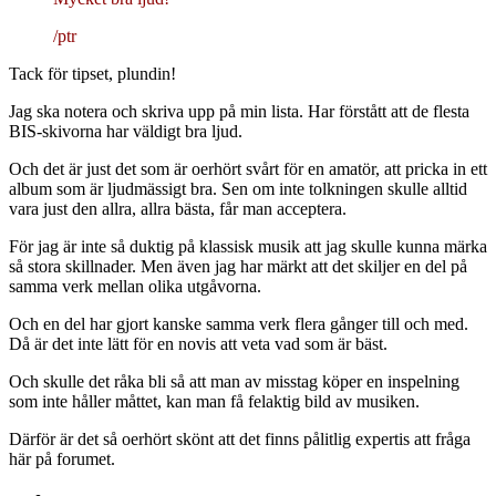
/ptr
Tack för tipset, plundin!
Jag ska notera och skriva upp på min lista. Har förstått att de flesta
BIS-skivorna har väldigt bra ljud.
Och det är just det som är oerhört svårt för en amatör, att pricka in ett
album som är ljudmässigt bra. Sen om inte tolkningen skulle alltid
vara just den allra, allra bästa, får man acceptera.
För jag är inte så duktig på klassisk musik att jag skulle kunna märka
så stora skillnader. Men även jag har märkt att det skiljer en del på
samma verk mellan olika utgåvorna.
Och en del har gjort kanske samma verk flera gånger till och med.
Då är det inte lätt för en novis att veta vad som är bäst.
Och skulle det råka bli så att man av misstag köper en inspelning
som inte håller måttet, kan man få felaktig bild av musiken.
Därför är det så oerhört skönt att det finns pålitlig expertis att fråga
här på forumet.