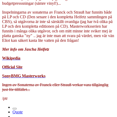
budgetpresssningar (sämre vinyl!)...
Inspelningarna av sonaterna av Franck och Strauß har funnits både
på LP och CD (Den senare i den kompletta Heifetz sammlingen på
CBS), så utgåvorna är inte så särskillt ovanliga (jag har två olika på
LP och den kompletta editionen på CD). Masterworksserien har
funnits i många olika utgåvor, och om mitt minne inte sviker mej är
platta ganska "ny" .. jag är inte man att svara på värdet, men vår vän
Eliot kan säkert kasta lite vatten på den frågan!
Mer info om Jascha Heifetz
Wikipedia
Official Site
SonyBMG Masterworks
Ingen av Sonaterna av Franck eller Strauß verkar vara tillgänglig
just för tillfället...
/ptr
Quote