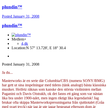
plundin™
Posted
January 31, 2008
plundin™
Medlem+
4,4k
Location:
N 57° 13.728', E 18° 30.4
Posted
January 31, 2008
Ja du...
Masterworks är en serie där Columbia/CBS (numera SONY/BMG)
har gett ut sina inspelningar med tidens (tänk analogt) bästa klassiska
musiker. Heifetz räknas som kanske den största violinisten mellan
Paganini och Davis Oistrakh, ok det fanns ett gäng som var nästan
lika bra under 1900-talet, men ingen riktigt lika legendarisk! Jag
brukar ofta skippa Masterworkspressningarna från sjuttiotalet (Gråa
med svart tryck) när jag är ute jagar begeanat eftersom dom är