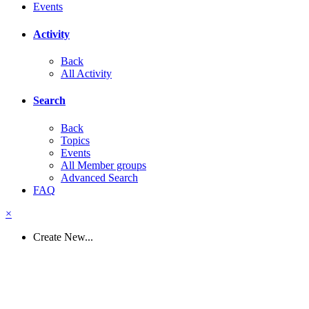
Events
Activity
Back
All Activity
Search
Back
Topics
Events
All Member groups
Advanced Search
FAQ
×
Create New...