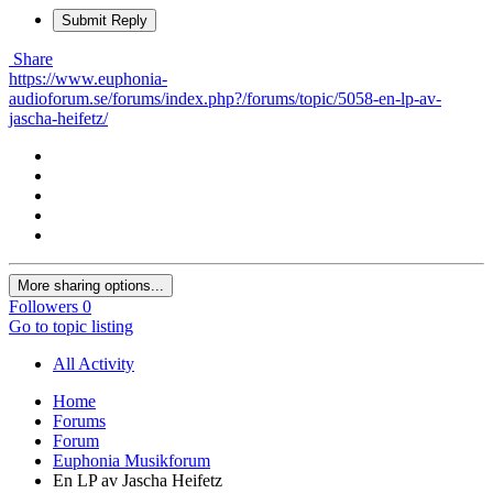
Submit Reply
Share
https://www.euphonia-
audioforum.se/forums/index.php?/forums/topic/5058-en-lp-av-
jascha-heifetz/
More sharing options...
Followers
0
Go to topic listing
All Activity
Home
Forums
Forum
Euphonia Musikforum
En LP av Jascha Heifetz