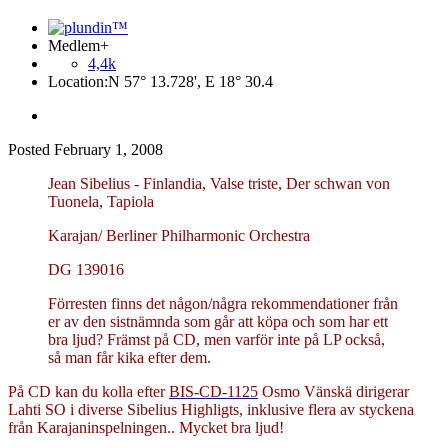
Medlem+
4,4k
Location:
N 57° 13.728', E 18° 30.4
Posted
February 1, 2008
Jean Sibelius - Finlandia, Valse triste, Der schwan von
Tuonela, Tapiola
Karajan/ Berliner Philharmonic Orchestra
DG 139016
Förresten finns det någon/några rekommendationer från
er av den sistnämnda som går att köpa och som har ett
bra ljud? Främst på CD, men varför inte på LP också,
så man får kika efter dem.
På CD kan du kolla efter
BIS-CD-1125
Osmo Vänskä dirigerar
Lahti SO i diverse Sibelius Highligts, inklusive flera av styckena
från Karajaninspelningen.. Mycket bra ljud!