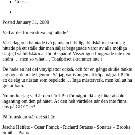
Guests
Posted
January 31, 2008
Vad är det för en skiva jag hittade?
Var i dag och hämtade två gamla och billiga bildskärmar som jag
hittade på ett ställe där man säljer begagnade varor av alla möjliga
slag. (Två bildskärmar för 50 spänn! Visserligen fungerade inte den
andra … men so what … Totalpriset skrämmer inte.)
De hade en hel del vinylplattor också, och för en gångs skulle tänkte
jag ögna dem lite igenom. Så jag var tvungen att köpa några LP för
att de såg ut nästan som ospelade … Inga mästerverk, men kul att ha
grejor bara.
Nu undrar jag vad är den här LP:n för något, då jag hittar absolut
ingenting om den på nätet. Är den helt värdelös när den inte finns
ens på CD? *ler*
På framsidan står det så här:
Jascha Heifetz - Cesar Franck - Richard Strauss - Sonatas – Brooks
Smith – Piano