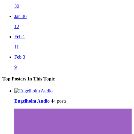
30
Jan 30
12
Feb 1
11
Feb 3
9
Top Posters In This Topic
Engelholm Audio
44 posts