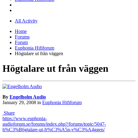
All Activity
Home
Forums
Forum
Euphonia Hififorum
Högtalare ut från väggen
Högtalare ut från väggen
By
Engelholm Audio
January 29, 2008
in
Euphonia Hififorum
Share
https://www.euphonia-
audioforum.se/forums/index.php?/forums/topic/5047-
h%C3%B6gtalare-ut-fr%C3%A5n-v%C3%A4ggen/