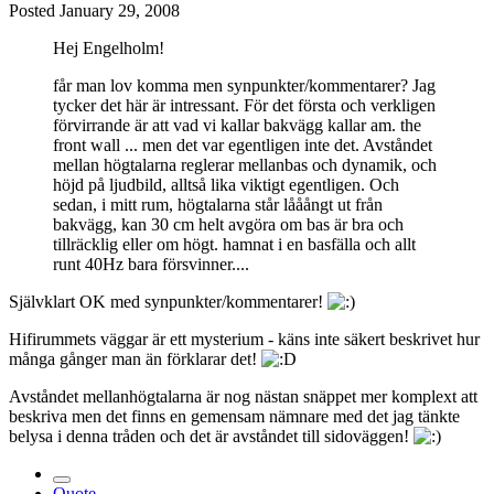
Posted
January 29, 2008
Hej Engelholm!
får man lov komma men synpunkter/kommentarer? Jag
tycker det här är intressant. För det första och verkligen
förvirrande är att vad vi kallar bakvägg kallar am. the
front wall ... men det var egentligen inte det. Avståndet
mellan högtalarna reglerar mellanbas och dynamik, och
höjd på ljudbild, alltså lika viktigt egentligen. Och
sedan, i mitt rum, högtalarna står lååångt ut från
bakvägg, kan 30 cm helt avgöra om bas är bra och
tillräcklig eller om högt. hamnat i en basfälla och allt
runt 40Hz bara försvinner....
Självklart OK med synpunkter/kommentarer!
Hifirummets väggar är ett mysterium - käns inte säkert beskrivet hur
många gånger man än förklarar det!
Avståndet mellanhögtalarna är nog nästan snäppet mer komplext att
beskriva men det finns en gemensam nämnare med det jag tänkte
belysa i denna tråden och det är avståndet till sidoväggen!
Quote