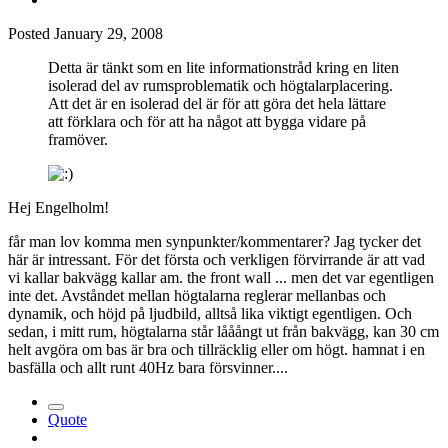
Posted
January 29, 2008
Detta är tänkt som en lite informationstråd kring en liten
isolerad del av rumsproblematik och högtalarplacering.
Att det är en isolerad del är för att göra det hela lättare
att förklara och för att ha något att bygga vidare på
framöver.
Hej Engelholm!
får man lov komma men synpunkter/kommentarer? Jag tycker det
här är intressant. För det första och verkligen förvirrande är att vad
vi kallar bakvägg kallar am. the front wall ... men det var egentligen
inte det. Avståndet mellan högtalarna reglerar mellanbas och
dynamik, och höjd på ljudbild, alltså lika viktigt egentligen. Och
sedan, i mitt rum, högtalarna står lååångt ut från bakvägg, kan 30 cm
helt avgöra om bas är bra och tillräcklig eller om högt. hamnat i en
basfälla och allt runt 40Hz bara försvinner....
Quote