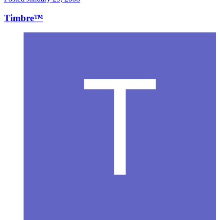
Timbre™