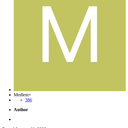
Medlem+
386
Author