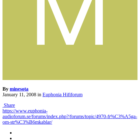
By
minesota
January 11, 2008
in
Euphonia Hififorum
Share
https://www.euphonia-
audioforum.se/forums/index.php?/forums/topic/4970-fr%C3%A5ga-
om-str%C3%B6mkablar/