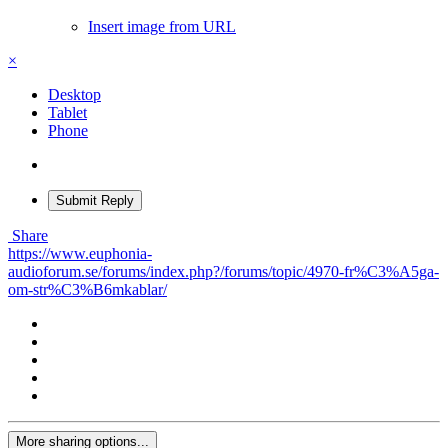
Insert image from URL
×
Desktop
Tablet
Phone
Submit Reply
Share
https://www.euphonia-
audioforum.se/forums/index.php?/forums/topic/4970-fr%C3%A5ga-
om-str%C3%B6mkablar/
More sharing options...