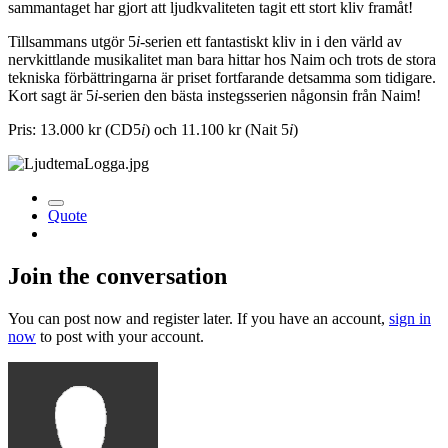
sammantaget har gjort att ljudkvaliteten tagit ett stort kliv framåt!
Tillsammans utgör 5
i
-serien ett fantastiskt kliv in i den värld av
nervkittlande musikalitet man bara hittar hos Naim och trots de stora
tekniska förbättringarna är priset fortfarande detsamma som tidigare.
Kort sagt är 5
i
-serien den bästa instegsserien någonsin från Naim!
Pris: 13.000 kr (CD5
i
) och 11.100 kr (Nait 5
i
)
Quote
Join the conversation
You can post now and register later. If you have an account,
sign in
now
to post with your account.