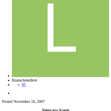
Branschmedlem
95
Posted
November 16, 2007
Naims nya 5
i
-serie