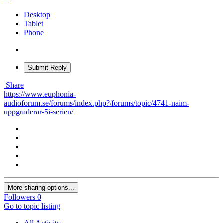
Desktop
Tablet
Phone
Submit Reply
Share
https://www.euphonia-
audioforum.se/forums/index.php?/forums/topic/4741-naim-
uppgraderar-5i-serien/
More sharing options...
Followers
0
Go to topic listing
All Activity