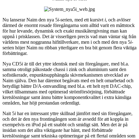
Nu lanserar Naim den nya 5
i
-serien, med ett kursivt
i
, och avlöser
därmed de enormt rosade föregångarna som alltid varit en måttstock
för hur levande, dynamisk och exakt musikåtergivning man kan
uppnå i prisklassen. Det är visserligen precis vad man väntar sig från
världens mest noggranna hifitillverkare, men i och med den nya 5
i
-
serien höjer Naim nu ribban ytterligare en bra bit genom flera viktiga
förbättringar.
Nya CD5
i
är till det yttre identisk med sin föregångare, med bl.a.
samma otroligt påkostade chassi i zink och aluminium samt den
sofistikerade, enpunktsupphängda skivmekanismen utvecklad av
Naim själva. Den har däremot begåvats med en helt omarbetad och
betydligt bättre D/A-omvandling med bl.a. ett helt nytt DAC-chip,
vilket tillsammans med optimerad strömförsörjning, förbättrade
kretslösningar samt ännu bättre komponentkvalitet i extra känsliga
områden, har höjt prestandan ordentligt.
Nait 5
i
har en intressant yttre skillnad jämfört med sin föregångare,
och det är den nya frontingången som är avsedd för att koppla in
exempelvis en iPod på ett snabbt och smidigt sätt. Men det är på
insidan som det allra viktigaste har hänt, med förbättrade
kretslösningar samt tekniska optimeringar på ett flertal områden som