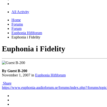
All Activity
Home
Forums
Forum
Euphonia Hififorum
Euphonia i Fidelity
Euphonia i Fidelity
By Guest B-200
November 1, 2007
in
Euphonia Hififorum
Share
https://www.euphonia-audioforum.se/forums/index.php?/forums/topic/