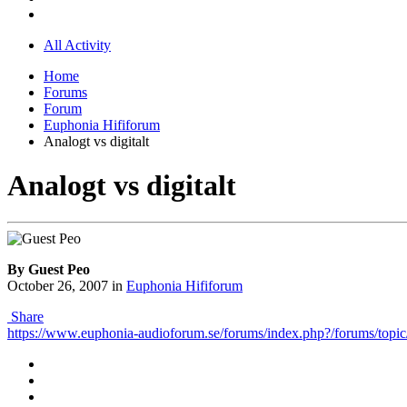
All Activity
Home
Forums
Forum
Euphonia Hififorum
Analogt vs digitalt
Analogt vs digitalt
By Guest Peo
October 26, 2007
in
Euphonia Hififorum
Share
https://www.euphonia-audioforum.se/forums/index.php?/forums/topic/4