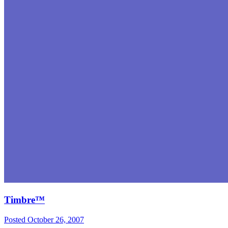
Timbre™
Posted
October 26, 2007