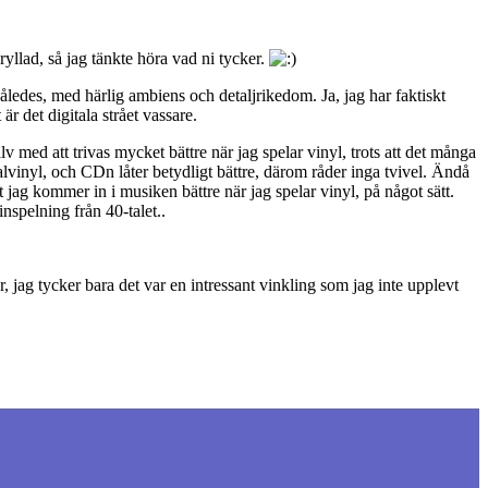
ryllad, så jag tänkte höra vad ni tycker.
således, med härlig ambiens och detaljrikedom. Ja, jag har faktiskt
r det digitala strået vassare.
 med att trivas mycket bättre när jag spelar vinyl, trots att det många
lvinyl, och CDn låter betydligt bättre, därom råder inga tvivel. Ändå
tt jag kommer in i musiken bättre när jag spelar vinyl, på något sätt.
nspelning från 40-talet..
er, jag tycker bara det var en intressant vinkling som jag inte upplevt