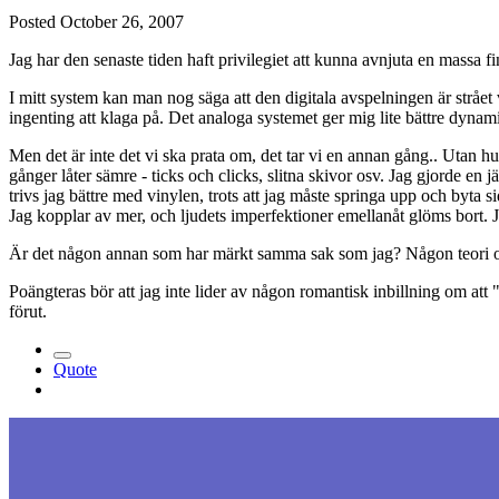
Posted
October 26, 2007
Jag har den senaste tiden haft privilegiet att kunna avnjuta en massa fi
I mitt system kan man nog säga att den digitala avspelningen är strået 
ingenting att klaga på. Det analoga systemet ger mig lite bättre dynamik
Men det är inte det vi ska prata om, det tar vi en annan gång.. Utan h
gånger låter sämre - ticks och clicks, slitna skivor osv. Jag gjorde e
trivs jag bättre med vinylen, trots att jag måste springa upp och byta s
Jag kopplar av mer, och ljudets imperfektioner emellanåt glöms bort. Ja
Är det någon annan som har märkt samma sak som jag? Någon teori 
Poängteras bör att jag inte lider av någon romantisk inbillning om att 
förut.
Quote