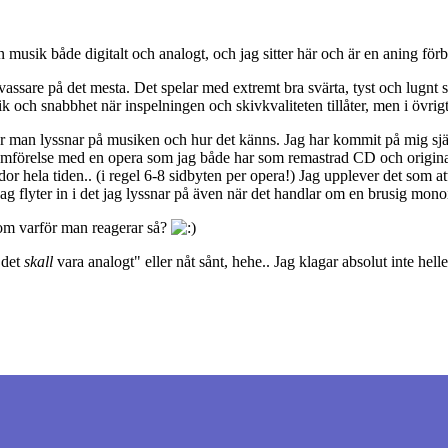
n musik både digitalt och analogt, och jag sitter här och är en aning förb
vassare på det mesta. Det spelar med extremt bra svärta, tyst och lugnt 
 och snabbhet när inspelningen och skivkvaliteten tillåter, men i övrigt ä
ur man lyssnar på musiken och hur det känns. Jag har kommit på mig själv
n jämförelse med en opera som jag både har som remastrad CD och origina
idor hela tiden.. (i regel 6-8 sidbyten per opera!) Jag upplever det som a
g flyter in i det jag lyssnar på även när det handlar om en brusig monoi
om varför man reagerar så?
"det
skall
vara analogt" eller nåt sånt, hehe.. Jag klagar absolut inte hell