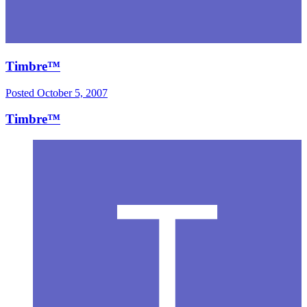
Timbre™
Posted
October 5, 2007
Timbre™