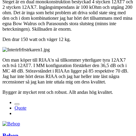
Steget är en dual monokonstruktion bestyckad 4 stycken 12AT7 och
2 stycken 12AX7. Ingångsimpendans är 100 kOhm och utgång 200
ohm. Det är inga som helst problem att driva solid state steg med
den och i dom kombinationer jag har hört det tillsammans med mina
egna Bow Walrus och Parasounds stora slutsteg (minns inte
beteckningen). Skillnaden är enorm.
Den drar 150 watt och väger 12 kg.
Om man köper till RIAA'n så tillkommer ytterligare tyra 12AX7
och två 12AT7. I MM konfiguration förstärker den 36,5 dB och i
MC 48 dB. Störavståndet i RIAAn ligger på 85 respektive 70 dB.
Jag har inte hört deras RIAA och jag har heller inte läst några
recensioner så jag kan inte uttala mig om dess kvalitet.
Bygger är mycket rent och robust. Allt andas hög kvalitet.
Quote
Bebop