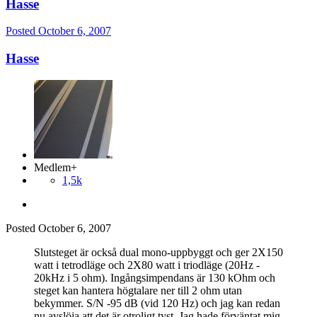
Hasse
Posted
October 6, 2007
Hasse
Medlem+
1,5k
Posted
October 6, 2007
Slutsteget är också dual mono-uppbyggt och ger 2X150
watt i tetrodläge och 2X80 watt i triodläge (20Hz -
20kHz i 5 ohm). Ingångsimpendans är 130 kOhm och
steget kan hantera högtalare ner till 2 ohm utan
bekymmer. S/N -95 dB (vid 120 Hz) och jag kan redan
nu avslöja att det är otroligt tyst. Jag hade förväntat mig