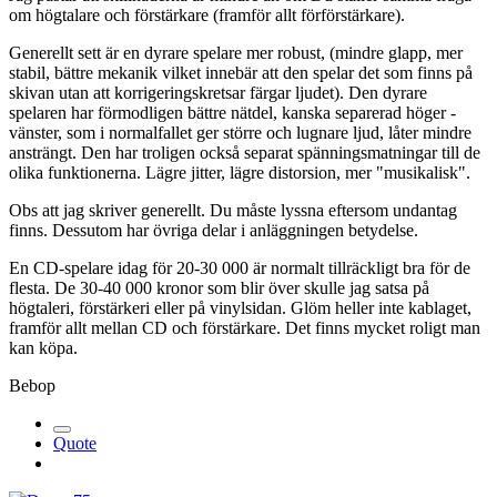
om högtalare och förstärkare (framför allt förförstärkare).
Generellt sett är en dyrare spelare mer robust, (mindre glapp, mer
stabil, bättre mekanik vilket innebär att den spelar det som finns på
skivan utan att korrigeringskretsar färgar ljudet). Den dyrare
spelaren har förmodligen bättre nätdel, kanska separerad höger -
vänster, som i normalfallet ger större och lugnare ljud, låter mindre
ansträngt. Den har troligen också separat spänningsmatningar till de
olika funktionerna. Lägre jitter, lägre distorsion, mer "musikalisk".
Obs att jag skriver generellt. Du måste lyssna eftersom undantag
finns. Dessutom har övriga delar i anläggningen betydelse.
En CD-spelare idag för 20-30 000 är normalt tillräckligt bra för de
flesta. De 30-40 000 kronor som blir över skulle jag satsa på
högtaleri, förstärkeri eller på vinylsidan. Glöm heller inte kablaget,
framför allt mellan CD och förstärkare. Det finns mycket roligt man
kan köpa.
Bebop
Quote