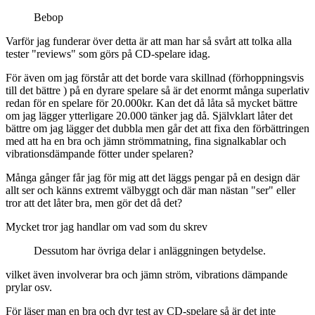
Bebop
Varför jag funderar över detta är att man har så svårt att tolka alla
tester "reviews" som görs på CD-spelare idag.
För även om jag förstår att det borde vara skillnad (förhoppningsvis
till det bättre ) på en dyrare spelare så är det enormt många superlativ
redan för en spelare för 20.000kr. Kan det då låta så mycket bättre
om jag lägger ytterligare 20.000 tänker jag då. Självklart låter det
bättre om jag lägger det dubbla men går det att fixa den förbättringen
med att ha en bra och jämn strömmatning, fina signalkablar och
vibrationsdämpande fötter under spelaren?
Många gånger får jag för mig att det läggs pengar på en design där
allt ser och känns extremt välbyggt och där man nästan "ser" eller
tror att det låter bra, men gör det då det?
Mycket tror jag handlar om vad som du skrev
Dessutom har övriga delar i anläggningen betydelse.
vilket även involverar bra och jämn ström, vibrations dämpande
prylar osv.
För läser man en bra och dyr test av CD-spelare så är det inte