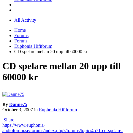
All Activity
Home
Forums
Forum
Euphonia Hififorum
CD spelare mellan 20 upp till 60000 kr
CD spelare mellan 20 upp till
60000 kr
By
Danne75
October 3, 2007
in
Euphonia Hififorum
Share
https://www.euphonia-
audioforum.se/forums/index.php?/forums/topic/4571-cd-spelare-