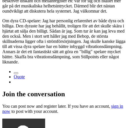
beskriver diskant och mellanregister etc var för sig och istället mer
går på det musikaliska helhetsintrycket. Därmed blir det nästan
oundvikligt att diskutera hela systemet. Jag välkomnar det.
Om dyra CD-spelare: Jag har personlig erfarenhet av både dyra och
billiga. Den dyraste har jag behållit, troligen för att det skulle skära i
hjärtat att sälja den billigt. Sådan är jag. Som tur är kan jag leva med
den också. Men i stort sett håller jag med Bebop, de största
skillnaderna ligger ofta i strömförsörjningen. Jag skulle kanske lägga
till att vissa dyra spelare har en bättre inbyggd vibrationsdämpning.
Annars är det ett fantastiskt sätt att göra en "billig" spelare mycket
bättre. Skaffa bra vibrationsdämpning, som Stillpoints eller något
liknande.
Quote
Join the conversation
You can post now and register later. If you have an account,
sign in
now
to post with your account.