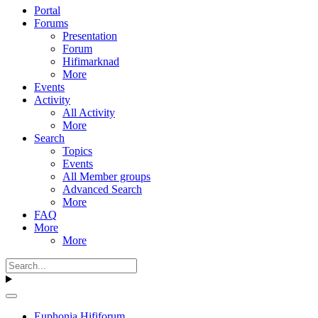
Portal
Forums
Presentation
Forum
Hifimarknad
More
Events
Activity
All Activity
More
Search
Topics
Events
All Member groups
Advanced Search
More
FAQ
More
More
Euphonia Hififorum