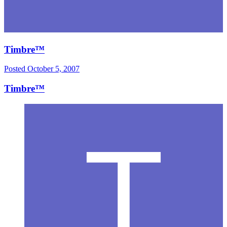
Timbre™
Posted
October 5, 2007
Timbre™