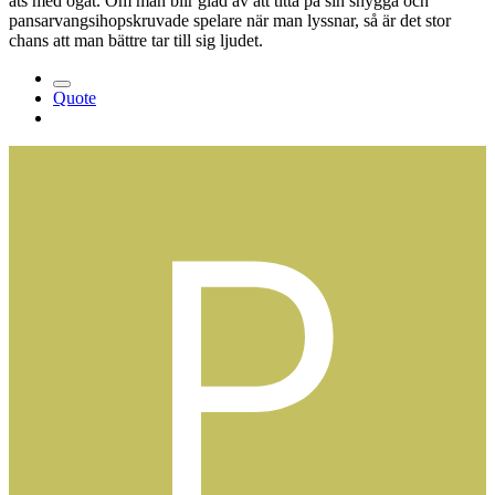
äts med ögat. Om man blir glad av att titta på sin snygga och
pansarvangsihopskruvade spelare när man lyssnar, så är det stor
chans att man bättre tar till sig ljudet.
Quote