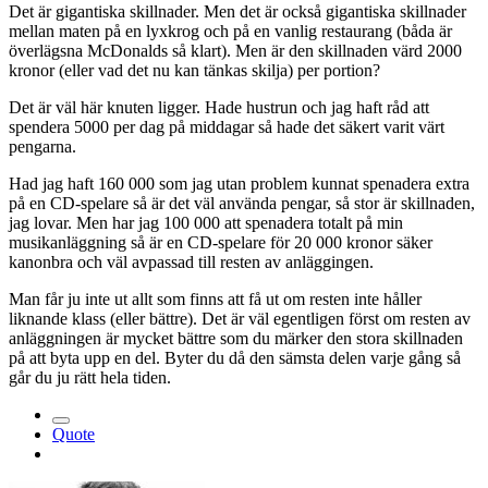
Det är gigantiska skillnader. Men det är också gigantiska skillnader
mellan maten på en lyxkrog och på en vanlig restaurang (båda är
överlägsna McDonalds så klart). Men är den skillnaden värd 2000
kronor (eller vad det nu kan tänkas skilja) per portion?
Det är väl här knuten ligger. Hade hustrun och jag haft råd att
spendera 5000 per dag på middagar så hade det säkert varit värt
pengarna.
Had jag haft 160 000 som jag utan problem kunnat spenadera extra
på en CD-spelare så är det väl använda pengar, så stor är skillnaden,
jag lovar. Men har jag 100 000 att spenadera totalt på min
musikanläggning så är en CD-spelare för 20 000 kronor säker
kanonbra och väl avpassad till resten av anläggingen.
Man får ju inte ut allt som finns att få ut om resten inte håller
liknande klass (eller bättre). Det är väl egentligen först om resten av
anläggningen är mycket bättre som du märker den stora skillnaden
på att byta upp en del. Byter du då den sämsta delen varje gång så
går du ju rätt hela tiden.
Quote