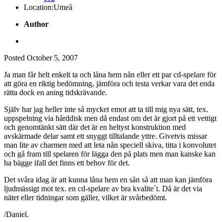
Location:
Umeå
Author
Posted
October 5, 2007
Ja man får helt enkelt ta och låna hem nån eller ett par cd-spelare för
att göra en riktig bedömning, jämföra och testa verkar vara det enda
rätta dock en aning tidskrävande.
Själv har jag heller inte så mycket emot att ta till mig nya sätt, tex.
uppspelning via hårddisk men då endast om det är gjort på ett vettigt
och genomtänkt sätt där det är en heltyst konstruktion med
avskärmade delar samt ett snyggt tilltalande yttre. Givetvis missar
man lite av charmen med att leta nån speciell skiva, titta i konvolutet
och gå fram till spelaren för lägga den på plats men man kanske kan
ha bägge ifall det finns ett behov för det.
Det svåra idag är att kunna låna hem en sån så att man kan jämföra
ljudmässigt mot tex. en cd-spelare av bra kvalite´t. Då är det via
nätet eller tidningar som gäller, vilket är svårbedömt.
/Daniel.