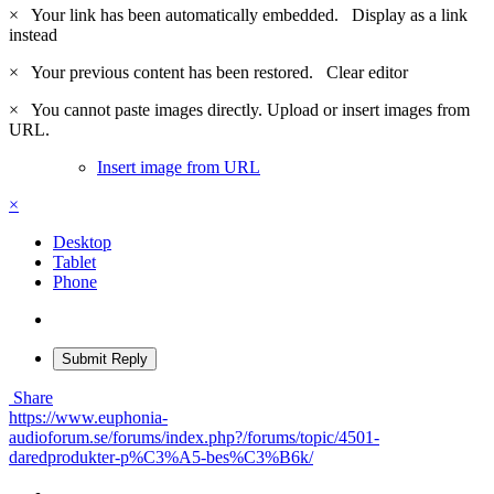
×
Your link has been automatically embedded.
Display as a link
instead
×
Your previous content has been restored.
Clear editor
×
You cannot paste images directly. Upload or insert images from
URL.
Insert image from URL
×
Desktop
Tablet
Phone
Submit Reply
Share
https://www.euphonia-
audioforum.se/forums/index.php?/forums/topic/4501-
daredprodukter-p%C3%A5-bes%C3%B6k/