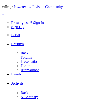
calle_jr
Powered by Invision Community
×
Existing user? Sign In
Sign Up
Portal
Forums
Back
Forums
Presentation
Forum
Hifimarknad
Events
Activity
Back
All Activity