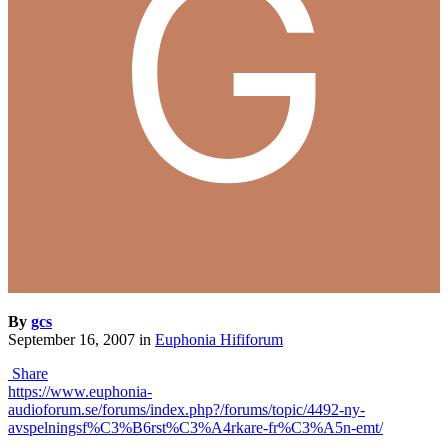
By
gcs
September 16, 2007
in
Euphonia Hififorum
Share
https://www.euphonia-
audioforum.se/forums/index.php?/forums/topic/4492-ny-
avspelningsf%C3%B6rst%C3%A4rkare-fr%C3%A5n-emt/