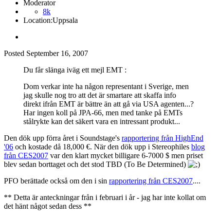
Moderator
8k
Location:
Uppsala
Posted
September 16, 2007
Du får slänga iväg ett mejl EMT :
Dom verkar inte ha någon representant i Sverige, men
jag skulle nog tro att det är smartare att skaffa info
direkt ifrån EMT är bättre än att gå via USA agenten...?
Har ingen koll på JPA-66, men med tanke på EMTs
stålrykte kan det säkert vara en intressant produkt...
Den dök upp förra året i Soundstage's
rapportering från HighEnd
'06
och kostade då 18,000 €. När den dök upp i Stereophiles
blog
från CES2007
var den klart mycket billigare 6-7000 $ men priset
blev sedan borttaget och det stod TBD (To Be Determined)
PFO berättade också om den i sin
rapportering från CES2007
....
** Detta är anteckningar från i februari i år - jag har inte kollat om
det hänt något sedan dess **