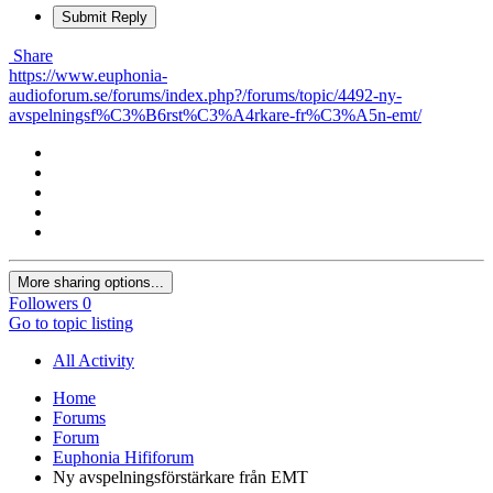
Submit Reply
Share
https://www.euphonia-
audioforum.se/forums/index.php?/forums/topic/4492-ny-
avspelningsf%C3%B6rst%C3%A4rkare-fr%C3%A5n-emt/
More sharing options...
Followers
0
Go to topic listing
All Activity
Home
Forums
Forum
Euphonia Hififorum
Ny avspelningsförstärkare från EMT