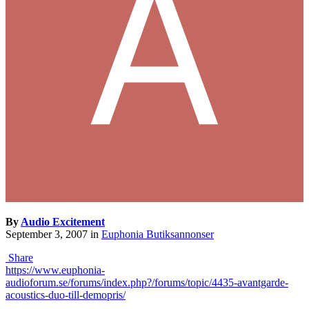
By
Audio Excitement
September 3, 2007
in
Euphonia Butiksannonser
Share
https://www.euphonia-
audioforum.se/forums/index.php?/forums/topic/4435-avantgarde-
acoustics-duo-till-demopris/