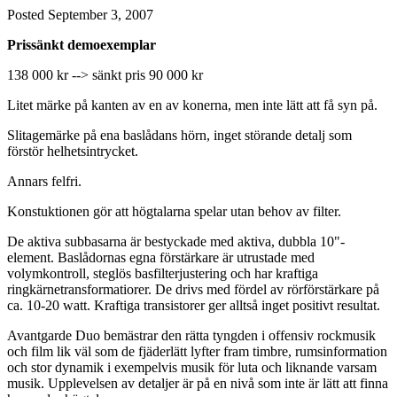
Posted
September 3, 2007
Prissänkt demoexemplar
138 000 kr --> sänkt pris 90 000 kr
Litet märke på kanten av en av konerna, men inte lätt att få syn på.
Slitagemärke på ena baslådans hörn, inget störande detalj som
förstör helhetsintrycket.
Annars felfri.
Konstuktionen gör att högtalarna spelar utan behov av filter.
De aktiva subbasarna är bestyckade med aktiva, dubbla 10"-
element. Baslådornas egna förstärkare är utrustade med
volymkontroll, steglös basfilterjustering och har kraftiga
ringkärnetransformatiorer. De drivs med fördel av rörförstärkare på
ca. 10-20 watt. Kraftiga transistorer ger alltså inget positivt resultat.
Avantgarde Duo bemästrar den rätta tyngden i offensiv rockmusik
och film lik väl som de fjäderlätt lyfter fram timbre, rumsinformation
och stor dynamik i exempelvis musik för luta och liknande varsam
musik. Upplevelsen av detaljer är på en nivå som inte är lätt att finna