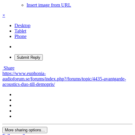
Insert image from URL
×
Desktop
Tablet
Phone
Submit Reply
Share
https://www.euphonia-
audioforum.se/forums/index.php?/forums/topic/4435-avantgarde-
acoustics-duo-till-demopris/
More sharing options...