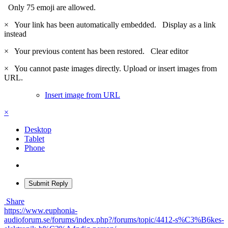
Only 75 emoji are allowed.
×
Your link has been automatically embedded.
Display as a link
instead
×
Your previous content has been restored.
Clear editor
×
You cannot paste images directly. Upload or insert images from
URL.
Insert image from URL
×
Desktop
Tablet
Phone
Submit Reply
Share
https://www.euphonia-
audioforum.se/forums/index.php?/forums/topic/4412-s%C3%B6kes-