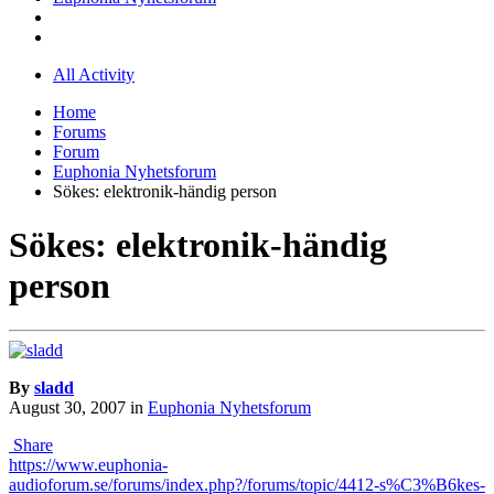
All Activity
Home
Forums
Forum
Euphonia Nyhetsforum
Sökes: elektronik-händig person
Sökes: elektronik-händig
person
By
sladd
August 30, 2007
in
Euphonia Nyhetsforum
Share
https://www.euphonia-
audioforum.se/forums/index.php?/forums/topic/4412-s%C3%B6kes-