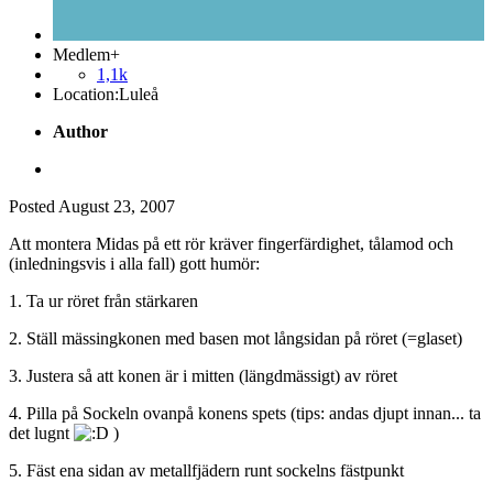
Medlem+
1,1k
Location:
Luleå
Author
Posted
August 23, 2007
Att montera Midas på ett rör kräver fingerfärdighet, tålamod och
(inledningsvis i alla fall) gott humör:
1. Ta ur röret från stärkaren
2. Ställ mässingkonen med basen mot långsidan på röret (=glaset)
3. Justera så att konen är i mitten (längdmässigt) av röret
4. Pilla på Sockeln ovanpå konens spets (tips: andas djupt innan... ta
det lugnt
)
5. Fäst ena sidan av metallfjädern runt sockelns fästpunkt