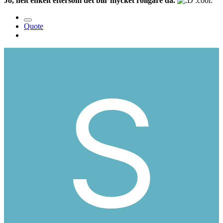
Jo, helt enkelt eftersom det blir mycket roligare då.
:cool:
Quote