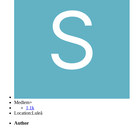
Medlem+
1,1k
Location:
Luleå
Author