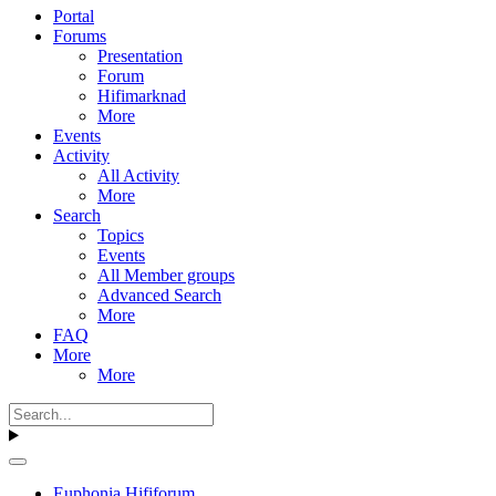
Portal
Forums
Presentation
Forum
Hifimarknad
More
Events
Activity
All Activity
More
Search
Topics
Events
All Member groups
Advanced Search
More
FAQ
More
More
Euphonia Hififorum