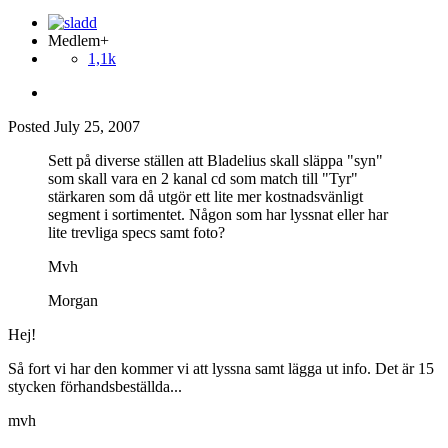
Medlem+
1,1k
Posted
July 25, 2007
Sett på diverse ställen att Bladelius skall släppa "syn"
som skall vara en 2 kanal cd som match till "Tyr"
stärkaren som då utgör ett lite mer kostnadsvänligt
segment i sortimentet. Någon som har lyssnat eller har
lite trevliga specs samt foto?
Mvh
Morgan
Hej!
Så fort vi har den kommer vi att lyssna samt lägga ut info. Det är 15
stycken förhandsbeställda...
mvh