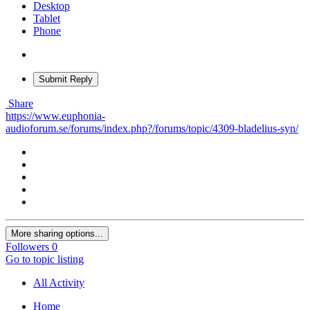
Desktop
Tablet
Phone
Submit Reply
Share
https://www.euphonia-
audioforum.se/forums/index.php?/forums/topic/4309-bladelius-syn/
More sharing options...
Followers
0
Go to topic listing
All Activity
Home