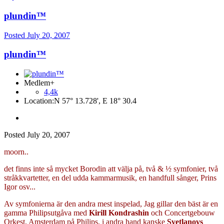
plundin™
Posted
July 20, 2007
plundin™
Medlem+
4,4k
Location:
N 57° 13.728', E 18° 30.4
Posted
July 20, 2007
moorn..
det finns inte så mycket Borodin att välja på, två & ½ symfonier, två
stråkkvartetter, en del udda kammarmusik, en handfull sånger, Prins
Igor osv...
Av symfonierna är den andra mest inspelad, Jag gillar den bäst är en
gamma Philipsutgåva med
Kirill Kondrashin
och Concertgebouw
Orkest, Amsterdam på Philips, i andra hand kanske
Svetlanovs