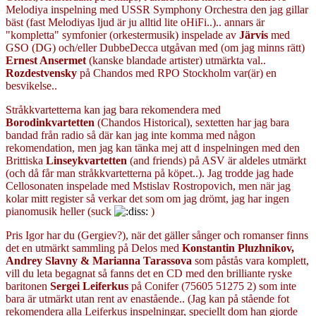
Melodiya inspelning med USSR Symphony Orchestra den jag gillar
bäst (fast Melodiyas ljud är ju alltid lite oHiFi..).. annars är
"kompletta" symfonier (orkestermusik) inspelade av
Järvis
med
GSO (DG) och/eller DubbeDecca utgåvan med (om jag minns rätt)
Ernest Ansermet
(kanske blandade artister) utmärkta val..
Rozdestvensky
på Chandos med RPO Stockholm var(är) en
besvikelse..
Stråkkvartetterna kan jag bara rekomendera med
Borodinkvartetten
(Chandos Historical), sextetten har jag bara
bandad från radio så där kan jag inte komma med någon
rekomendation, men jag kan tänka mej att d inspelningen med den
Brittiska
Linseykvartetten
(and friends) på ASV är aldeles utmärkt
(och då får man stråkkvartetterna på köpet..). Jag trodde jag hade
Cellosonaten inspelade med Mstislav Rostropovich, men när jag
kolar mitt register så verkar det som om jag drömt, jag har ingen
pianomusik heller (suck
)
Pris Igor har du (Gergiev?), när det gäller sånger och romanser finns
det en utmärkt sammling på Delos med
Konstantin Pluzhnikov,
Andrey Slavny & Marianna Tarassova
som påstås vara komplett,
vill du leta begagnat så fanns det en CD med den brilliante ryske
baritonen
Sergei Leiferkus
på Conifer (75605 51275 2) som inte
bara är utmärkt utan rent av enastående.. (Jag kan på stående fot
rekomendera alla Leiferkus inspelningar, speciellt dom han gjorde