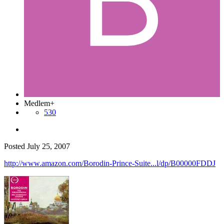
Medlem+
530
Posted
July 25, 2007
http://www.amazon.com/Borodin-Prince-Suite...l/dp/B00000FDDJ