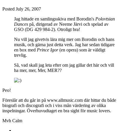
Posted
July 26, 2007
Jag hittade en samlingsskiva med Borodin's
Polovtsian
Dances
på, dirigerad av Neeme Järvi och spelad av
GSO (DG 429 984-2). Otroligt bra!
Nu vill jag givetvis lära mig mer om Borodin och hans
musik, och gärna just detta verk. Jag har sedan tidigare
en box med
Prince Igor
(en opera) som är väldigt
trevlig.
Så, vad skall jag leta efter om jag gillar det här och vill
ha mer, mer, Mer, MER??
Peo!
Föreslår att du går in på www.allmusic.com där hittar du både
biografi och discografi och i viss mån värdering av olika
inspelningar. Överhuvudtaget en bra sight för music lovers.
Mvh Calm