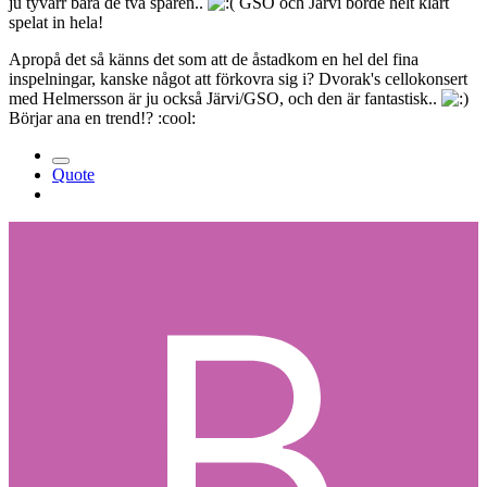
ju tyvärr bara de två spåren..
GSO och Järvi borde helt klart
spelat in hela!
Apropå det så känns det som att de åstadkom en hel del fina
inspelningar, kanske något att förkovra sig i? Dvorak's cellokonsert
med Helmersson är ju också Järvi/GSO, och den är fantastisk..
Börjar ana en trend!? :cool:
Quote