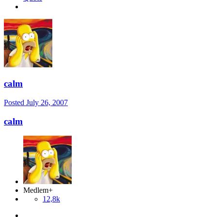
calm
Posted
July 26, 2007
calm
Medlem+
12,8k