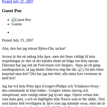
Posted
July 25, 2007
Guest Peo
Guests
Posted
July 25, 2007
Aha, den har jag missat Björn-Ola, tackar!
Jovisst är det ett utdrag från
Igor
, men det finns väldigt få hela
inspelningar av den så det kändes dumt att fråga om hela operan.
Däremot har jag sett att
Polovtsian
och
Steppes
.. finns på ett gäng
samlingsskivor, så jag tänkte förkovra mig lite där.
Så den finns
inspelad utan kör? Det har jag inte hört, alla mina fyra versioner är
med kör!
Jag har två hela Prins Igor (Gergiev/Philips och Tchakarov/Sony -
den sistnämnde är klart bättre.. Gergiev känns slarvig och
oinspirerad, som vanligt måste jag tyvärr säga. Opera verkar inte
vara hans grej..) och en highlights från Naxos som är lite sådär.. Den
som känns helt överlägsen är Järvi som jag nämnde ovan, men det är