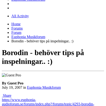
All Activity
Home
Forums
Forum
Euphonia Musikforum
Borodin - behöver tips på inspelningar.. :)
Borodin - behöver tips på
inspelningar.. :)
By Guest Peo
July 19, 2007
in
Euphonia Musikforum
Share
https://www.euphonia-
audioforum.se/forums/index.php?/forums/topic/4293-borodin-