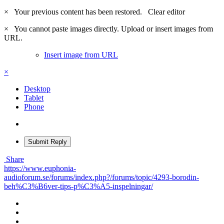
×
Your previous content has been restored.
Clear editor
×
You cannot paste images directly. Upload or insert images from
URL.
Insert image from URL
×
Desktop
Tablet
Phone
Submit Reply
Share
https://www.euphonia-
audioforum.se/forums/index.php?/forums/topic/4293-borodin-
beh%C3%B6ver-tips-p%C3%A5-inspelningar/