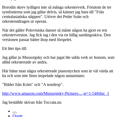
Borodin skrev tydligen inte så många orkesterverk. Förutom de tre
symfonierna som jag gillar delvis, så känner jag bara till "Från
centralasiatiska stäppen". Utöver det Petite Suite och
orkesterutdragen ur operan.
När det gäller Polovtsiska danser så måste någon ha gjort en ren
orkesterversion. Jag fick tag i den via en billig samlingsskiva. Den
versionen passar bättre ihop med förspelet.
Ett litet tips till:
Jag gillar ju Mussorgsky och har jagat lite udda verk av honom, som
alltid orkestrerade av andra.
Här hittar man några orkestrerade pianostycken som är väl värda att
ha och som inte finns inspelade någon annanstans:
"Bilder från Krim" och "A teardrop".
http://www.amazon.com/Mussorgsky-Pictures-...;sr=1-54#disc_1
Jag beställde skivan från Toccata.nu
Quote