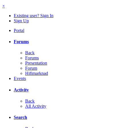
×
Existing user? Sign In
Sign Up
Portal
Forums
Back
Forums
Presentation
Forum
Hifimarknad
Events
Activity
Back
All Activity
Search