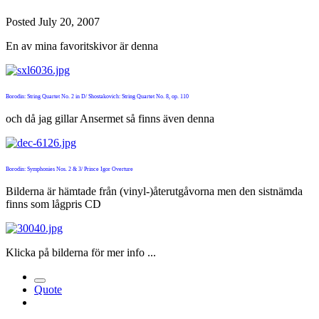
Posted
July 20, 2007
En av mina favoritskivor är denna
Borodin: String Quartet No. 2 in D/ Shostakovich: String Quartet No. 8, op. 110
och då jag gillar Ansermet så finns även denna
Borodin: Symphonies Nos. 2 & 3/ Prince Igor Overture
Bilderna är hämtade från (vinyl-)återutgåvorna men den sistnämda
finns som lågpris CD
Klicka på bilderna för mer info ...
Quote