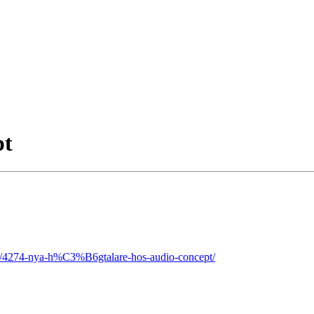
pt
ic/4274-nya-h%C3%B6gtalare-hos-audio-concept/