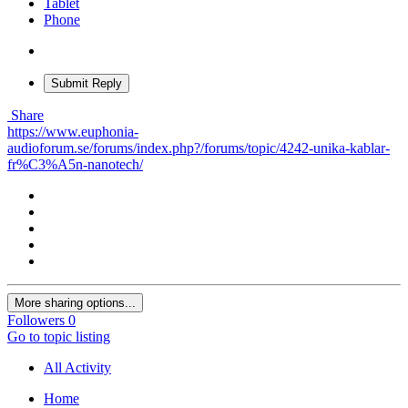
Tablet
Phone
Submit Reply
Share
https://www.euphonia-
audioforum.se/forums/index.php?/forums/topic/4242-unika-kablar-
fr%C3%A5n-nanotech/
More sharing options...
Followers
0
Go to topic listing
All Activity
Home