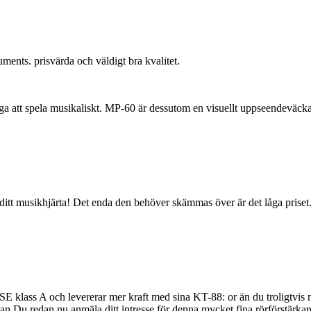
uments. prisvärda och väldigt bra kvalitet.
a att spela musikaliskt. MP-60 är dessutom en visuellt uppseendeväcka
 ditt musikhjärta! Det enda den behöver skämmas över är det låga priset.
 SE klass A och levererar mer kraft med sina KT-88: or än du troligt
an Du redan nu anmäla ditt intresse för denna mycket fina rörförstärkar