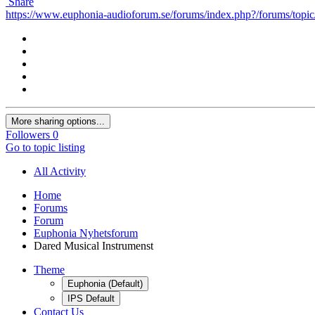
Share
https://www.euphonia-audioforum.se/forums/index.php?/forums/topic
More sharing options...
Followers
0
Go to topic listing
All Activity
Home
Forums
Forum
Euphonia Nyhetsforum
Dared Musical Instrumenst
Theme
Euphonia (Default)
IPS Default
Contact Us