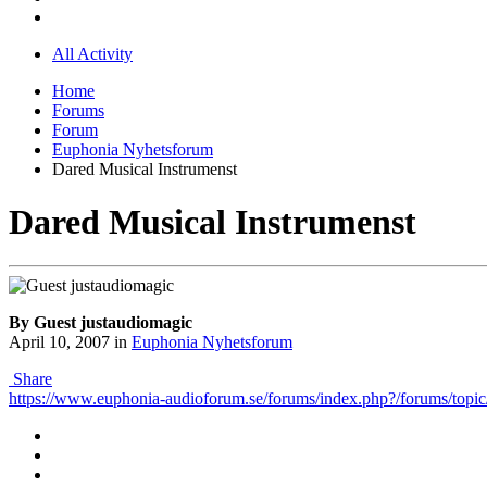
All Activity
Home
Forums
Forum
Euphonia Nyhetsforum
Dared Musical Instrumenst
Dared Musical Instrumenst
By Guest justaudiomagic
April 10, 2007
in
Euphonia Nyhetsforum
Share
https://www.euphonia-audioforum.se/forums/index.php?/forums/topic