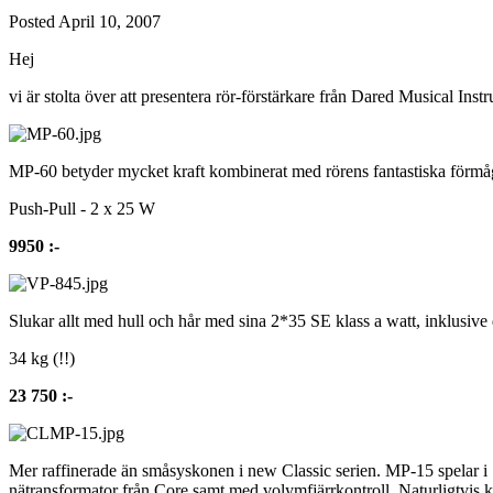
Posted
April 10, 2007
Hej
vi är stolta över att presentera rör-förstärkare från Dared Musical Instr
MP-60 betyder mycket kraft kombinerat med rörens fantastiska förmåg
Push-Pull - 2 x 25 W
9950 :-
Slukar allt med hull och hår med sina 2*35 SE klass a watt, inklusive
34 kg (!!)
23 750 :-
Mer raffinerade än småsyskonen i new Classic serien. MP-15 spelar i
nätransformator från Core samt med volymfjärrkontroll. Naturligtvis k