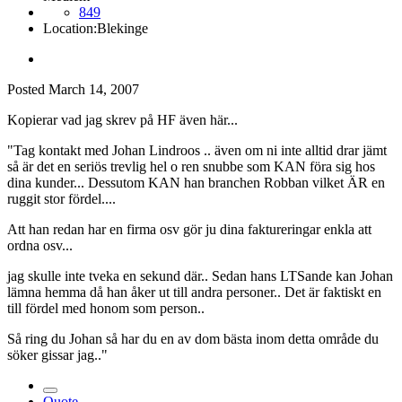
849
Location:
Blekinge
Posted
March 14, 2007
Kopierar vad jag skrev på HF även här...
"Tag kontakt med Johan Lindroos .. även om ni inte alltid drar jämt
så är det en seriös trevlig hel o ren snubbe som KAN föra sig hos
dina kunder... Dessutom KAN han branchen Robban vilket ÄR en
ruggit stor fördel....
Att han redan har en firma osv gör ju dina faktureringar enkla att
ordna osv...
jag skulle inte tveka en sekund där.. Sedan hans LTSande kan Johan
lämna hemma då han åker ut till andra personer.. Det är faktiskt en
till fördel med honom som person..
Så ring du Johan så har du en av dom bästa inom detta område du
söker gissar jag.."
Quote