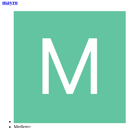
mayro
Medlem+