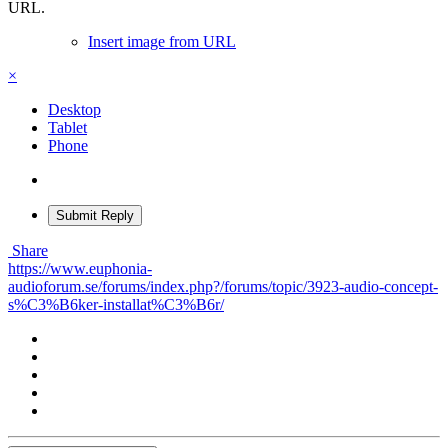
URL.
Insert image from URL
×
Desktop
Tablet
Phone
Submit Reply
Share
https://www.euphonia-
audioforum.se/forums/index.php?/forums/topic/3923-audio-concept-
s%C3%B6ker-installat%C3%B6r/