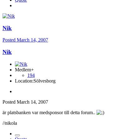
Nik
Posted
March 14, 2007
Nik
Medlem+
194
Location:
Sölvesborg
Posted
March 14, 2007
är platsbanken var medsponsor till detta forum..
//nikola