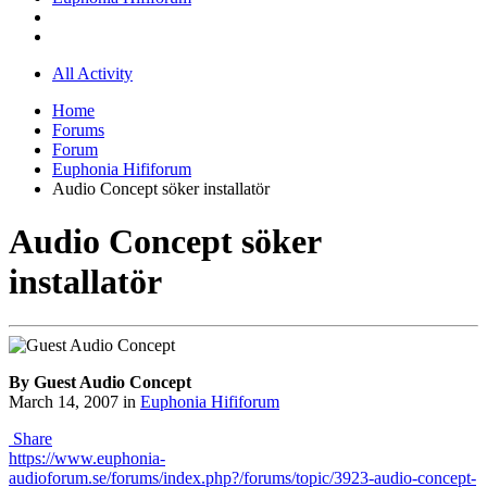
All Activity
Home
Forums
Forum
Euphonia Hififorum
Audio Concept söker installatör
Audio Concept söker
installatör
By Guest Audio Concept
March 14, 2007
in
Euphonia Hififorum
Share
https://www.euphonia-
audioforum.se/forums/index.php?/forums/topic/3923-audio-concept-