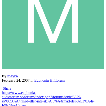
By
mayro
February 24, 2007
in
Euphonia Hififorum
Share
https://www.euphonia-
audioforum.se/forums/index.php?/forums/topic/3829-
sk%C3%A4rmad-eller-inte-sk%C3%A4rmad-det-%C3%A4r-
fr%C3%A5gan/