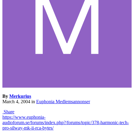
By
Merkurius
March 4, 2004
in
Euphonia Medlemsannonser
Share
https://www.euphonia-
audioforum.se/forums/index.php?/forums/topic/378-harmonic-tech-
pro-silway-mk-ii-rca-bytes/