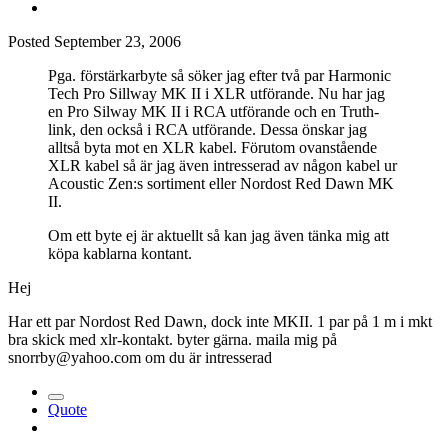
Posted
September 23, 2006
Pga. förstärkarbyte så söker jag efter två par Harmonic
Tech Pro Sillway MK II i XLR utförande. Nu har jag
en Pro Silway MK II i RCA utförande och en Truth-
link, den också i RCA utförande. Dessa önskar jag
alltså byta mot en XLR kabel. Förutom ovanstående
XLR kabel så är jag även intresserad av någon kabel ur
Acoustic Zen:s sortiment eller Nordost Red Dawn MK
II.
Om ett byte ej är aktuellt så kan jag även tänka mig att
köpa kablarna kontant.
Hej
Har ett par Nordost Red Dawn, dock inte MKII. 1 par på 1 m i mkt
bra skick med xlr-kontakt. byter gärna. maila mig på
snorrby@yahoo.com om du är intresserad
Quote