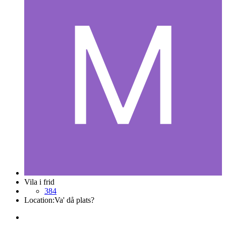
Vila i frid
384
Location:
Va' då plats?