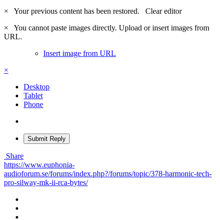
×
Your previous content has been restored.
Clear editor
×
You cannot paste images directly. Upload or insert images from
URL.
Insert image from URL
×
Desktop
Tablet
Phone
Submit Reply
Share
https://www.euphonia-
audioforum.se/forums/index.php?/forums/topic/378-harmonic-tech-
pro-silway-mk-ii-rca-bytes/