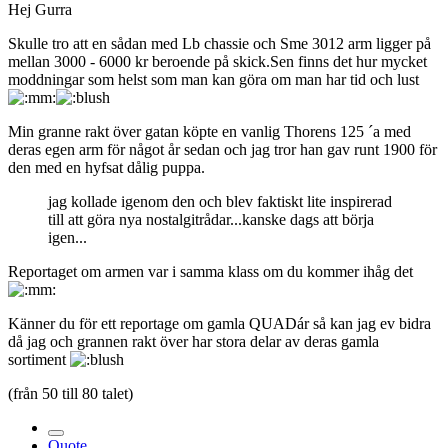
Hej Gurra
Skulle tro att en sådan med Lb chassie och Sme 3012 arm ligger på
mellan 3000 - 6000 kr beroende på skick.Sen finns det hur mycket
moddningar som helst som man kan göra om man har tid och lust
Min granne rakt över gatan köpte en vanlig Thorens 125 ´a med
deras egen arm för något år sedan och jag tror han gav runt 1900 för
den med en hyfsat dålig puppa.
jag kollade igenom den och blev faktiskt lite inspirerad
till att göra nya nostalgitrådar...kanske dags att börja
igen...
Reportaget om armen var i samma klass om du kommer ihåg det
Känner du för ett reportage om gamla QUADár så kan jag ev bidra
då jag och grannen rakt över har stora delar av deras gamla
sortiment
(från 50 till 80 talet)
Quote