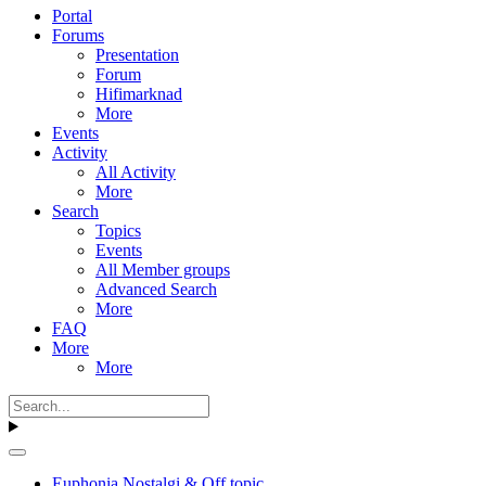
Portal
Forums
Presentation
Forum
Hifimarknad
More
Events
Activity
All Activity
More
Search
Topics
Events
All Member groups
Advanced Search
More
FAQ
More
More
Euphonia Nostalgi & Off topic