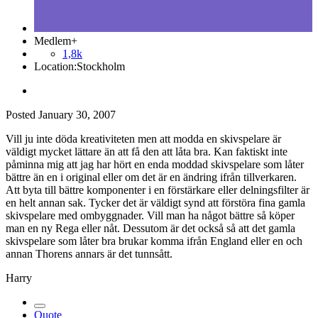
Medlem+
1,8k
Location:
Stockholm
Posted
January 30, 2007
Vill ju inte döda kreativiteten men att modda en skivspelare är
väldigt mycket lättare än att få den att låta bra. Kan faktiskt inte
påminna mig att jag har hört en enda moddad skivspelare som låter
bättre än en i original eller om det är en ändring ifrån tillverkaren.
Att byta till bättre komponenter i en förstärkare eller delningsfilter är
en helt annan sak. Tycker det är väldigt synd att förstöra fina gamla
skivspelare med ombyggnader. Vill man ha något bättre så köper
man en ny Rega eller nåt. Dessutom är det också så att det gamla
skivspelare som låter bra brukar komma ifrån England eller en och
annan Thorens annars är det tunnsått.
Harry
Quote