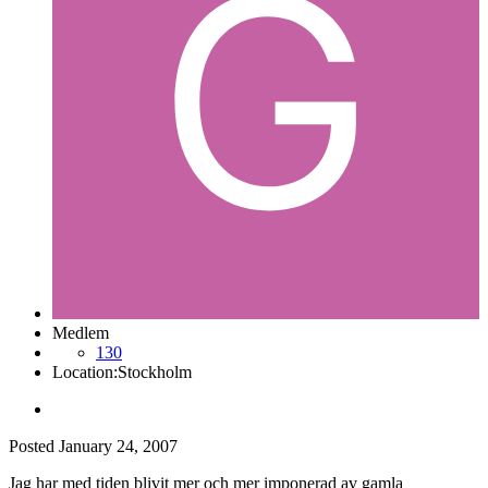
Medlem
130
Location:
Stockholm
Posted
January 24, 2007
Jag har med tiden blivit mer och mer imponerad av gamla