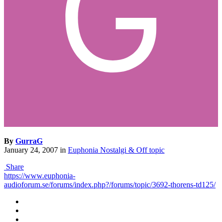
By
GurraG
January 24, 2007
in
Euphonia Nostalgi & Off topic
Share
https://www.euphonia-
audioforum.se/forums/index.php?/forums/topic/3692-thorens-td125/