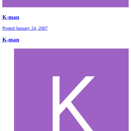
K-man
Posted
January 24, 2007
K-man