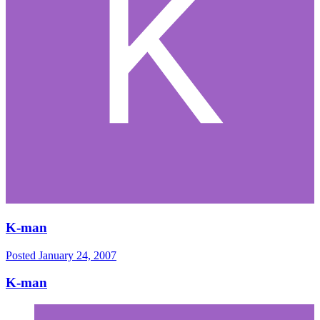
K-man
Posted
January 24, 2007
K-man