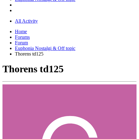
All Activity
Home
Forums
Forum
Euphonia Nostalgi & Off topic
Thorens td125
Thorens td125