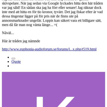
skivspelare. När jag sedan via Google lyckades hitta den här tråden
var jag såld! En sådan ska jag ha förr eller senare! Jag räknar dock
inte med att hitta en för tio kronor, tyvärr. Det jag fiskar efter är vad
dessa tingestar ligger på för pris när de finns ute på
annonsmarknader ungefär. Loppis kan säkert vara ett billigare sätt,
men då får man nog vänta länge... =(
Nåväl...
Här är tråden jag nämnde
http://www.euphonia-audioforum.se/forums/l...x.php/t519.html
Quote