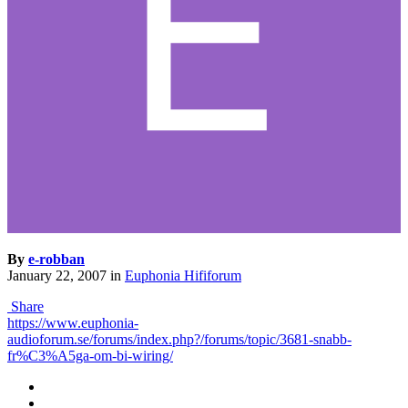
By
e-robban
January 22, 2007
in
Euphonia Hififorum
Share
https://www.euphonia-
audioforum.se/forums/index.php?/forums/topic/3681-snabb-
fr%C3%A5ga-om-bi-wiring/