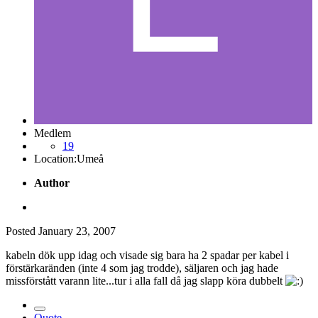
Medlem
19
Location:
Umeå
Author
Posted
January 23, 2007
kabeln dök upp idag och visade sig bara ha 2 spadar per kabel i
förstärkaränden (inte 4 som jag trodde), säljaren och jag hade
missförstått varann lite...tur i alla fall då jag slapp köra dubbelt
Quote