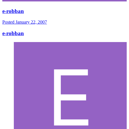
e-robban
Posted
January 22, 2007
e-robban