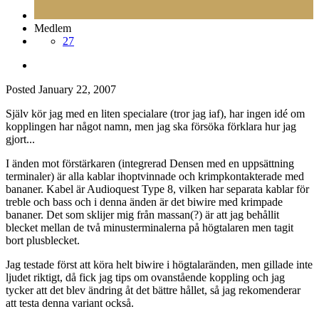
Medlem
27
Posted
January 22, 2007
Själv kör jag med en liten specialare (tror jag iaf), har ingen idé om
kopplingen har något namn, men jag ska försöka förklara hur jag
gjort...
I änden mot förstärkaren (integrerad Densen med en uppsättning
terminaler) är alla kablar ihoptvinnade och krimpkontakterade med
bananer. Kabel är Audioquest Type 8, vilken har separata kablar för
treble och bass och i denna änden är det biwire med krimpade
bananer. Det som sklijer mig från massan(?) är att jag behållit
blecket mellan de två minusterminalerna på högtalaren men tagit
bort plusblecket.
Jag testade först att köra helt biwire i högtalaränden, men gillade inte
ljudet riktigt, då fick jag tips om ovanstående koppling och jag
tycker att det blev ändring åt det bättre hållet, så jag rekomenderar
att testa denna variant också.