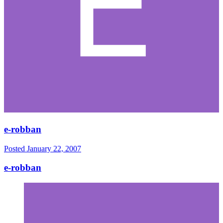
e-robban
Posted
January 22, 2007
e-robban