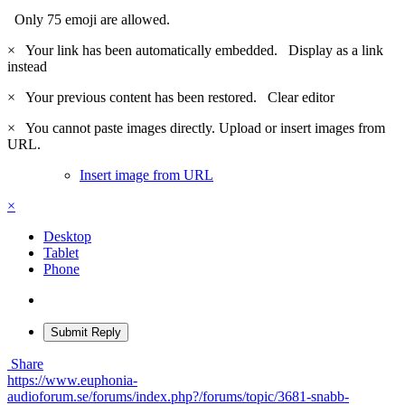
Only 75 emoji are allowed.
×
Your link has been automatically embedded.
Display as a link
instead
×
Your previous content has been restored.
Clear editor
×
You cannot paste images directly. Upload or insert images from
URL.
Insert image from URL
×
Desktop
Tablet
Phone
Submit Reply
Share
https://www.euphonia-
audioforum.se/forums/index.php?/forums/topic/3681-snabb-