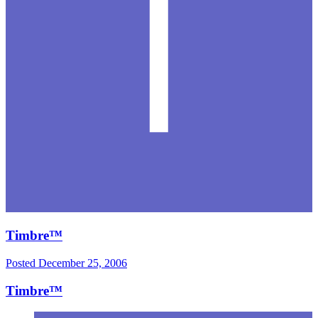
Timbre™
Posted
December 25, 2006
Timbre™