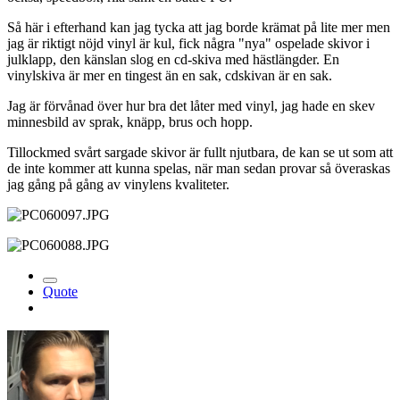
Så här i efterhand kan jag tycka att jag borde krämat på lite mer men
jag är riktigt nöjd vinyl är kul, fick några "nya" ospelade skivor i
julklapp, den känslan slog en cd-skiva med hästlängder. En
vinylskiva är mer en tingest än en sak, cdskivan är en sak.
Jag är förvånad över hur bra det låter med vinyl, jag hade en skev
minnesbild av sprak, knäpp, brus och hopp.
Tillockmed svårt sargade skivor är fullt njutbara, de kan se ut som att
de inte kommer att kunna spelas, när man sedan provar så överaskas
jag gång på gång av vinylens kvaliteter.
Quote