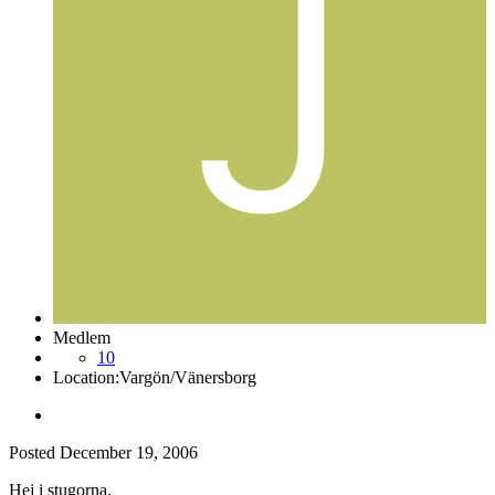
Medlem
10
Location:
Vargön/Vänersborg
Posted
December 19, 2006
Hej i stugorna.