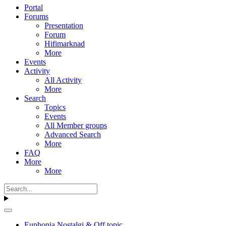
Portal
Forums
Presentation
Forum
Hifimarknad
More
Events
Activity
All Activity
More
Search
Topics
Events
All Member groups
Advanced Search
More
FAQ
More
More
Euphonia Nostalgi & Off topic