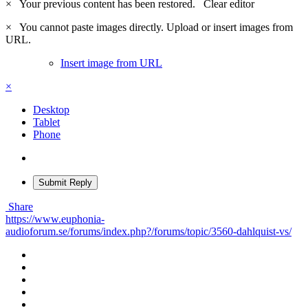
×
Your previous content has been restored.
Clear editor
×
You cannot paste images directly. Upload or insert images from
URL.
Insert image from URL
×
Desktop
Tablet
Phone
Submit Reply
Share
https://www.euphonia-
audioforum.se/forums/index.php?/forums/topic/3560-dahlquist-vs/