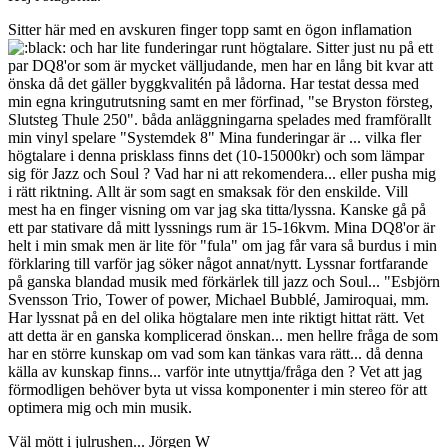
Sitter här med en avskuren finger topp samt en ögon inflamation
och har lite funderingar runt högtalare. Sitter just nu på ett
par DQ8'or som är mycket välljudande, men har en lång bit kvar att
önska då det gäller byggkvalitén på lådorna. Har testat dessa med
min egna kringutrutsning samt en mer förfinad, "se Bryston försteg,
Slutsteg Thule 250". båda anläggningarna spelades med framförallt
min vinyl spelare "Systemdek 8" Mina funderingar är ... vilka fler
högtalare i denna prisklass finns det (10-15000kr) och som lämpar
sig för Jazz och Soul ? Vad har ni att rekomendera... eller pusha mig
i rätt riktning. Allt är som sagt en smaksak för den enskilde. Vill
mest ha en finger visning om var jag ska titta/lyssna. Kanske gå på
ett par stativare då mitt lyssnings rum är 15-16kvm. Mina DQ8'or är
helt i min smak men är lite för "fula" om jag får vara så burdus i min
förklaring till varför jag söker något annat/nytt. Lyssnar fortfarande
på ganska blandad musik med förkärlek till jazz och Soul... "Esbjörn
Svensson Trio, Tower of power, Michael Bubblé, Jamiroquai, mm.
Har lyssnat på en del olika högtalare men inte riktigt hittat rätt. Vet
att detta är en ganska komplicerad önskan... men hellre fråga de som
har en större kunskap om vad som kan tänkas vara rätt... då denna
källa av kunskap finns... varför inte utnyttja/fråga den ? Vet att jag
förmodligen behöver byta ut vissa komponenter i min stereo för att
optimera mig och min musik.
Väl mött i julrushen... Jörgen W