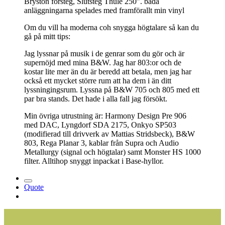
Bryston försteg, Slutsteg Thule 250". båda
anläggningarna spelades med framförallt min vinyl
Om du vill ha moderna coh snygga högtalare så kan du
gå på mitt tips:
Jag lyssnar på musik i de genrar som du gör och är
supernöjd med mina B&W. Jag har 803:or och de
kostar lite mer än du är beredd att betala, men jag har
också ett mycket större rum att ha dem i än ditt
lyssningingsrum. Lyssna på B&W 705 och 805 med ett
par bra stands. Det hade i alla fall jag försökt.
Min övriga utrustning är: Harmony Design Pre 906
med DAC, Lyngdorf SDA 2175, Onkyo SP503
(modifierad till drivverk av Mattias Stridsbeck), B&W
803, Rega Planar 3, kablar från Supra och Audio
Metallurgy (signal och högtalar) samt Monster HS 1000
filter. Alltihop snyggt inpackat i Base-hyllor.
Quote