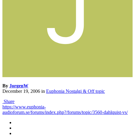
By
JorgenW
December 19, 2006
in
Euphonia Nostalgi & Off topic
Share
https://www.euphonia-
audioforum.se/forums/index.php?/forums/topic/3560-dahlquist-vs/