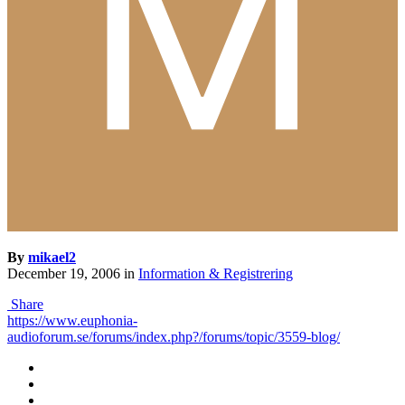
By
mikael2
December 19, 2006
in
Information & Registrering
Share
https://www.euphonia-
audioforum.se/forums/index.php?/forums/topic/3559-blog/