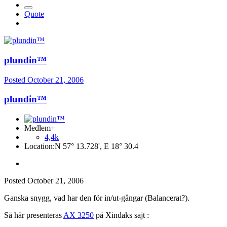
Quote
plundin™
Posted
October 21, 2006
plundin™
Medlem+
4,4k
Location:
N 57° 13.728', E 18° 30.4
Posted
October 21, 2006
Ganska snygg, vad har den för in/ut-gångar (Balancerat?).
Så här presenteras
AX 3250
på Xindaks sajt :