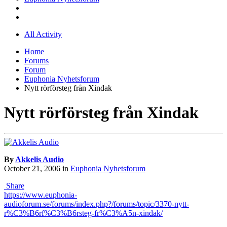
All Activity
Home
Forums
Forum
Euphonia Nyhetsforum
Nytt rörförsteg från Xindak
Nytt rörförsteg från Xindak
By
Akkelis Audio
October 21, 2006
in
Euphonia Nyhetsforum
Share
https://www.euphonia-
audioforum.se/forums/index.php?/forums/topic/3370-nytt-
r%C3%B6rf%C3%B6rsteg-fr%C3%A5n-xindak/