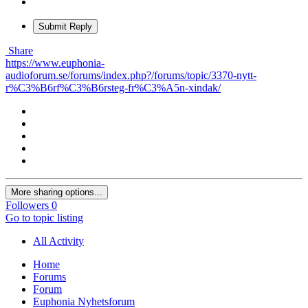
Submit Reply
Share
https://www.euphonia-
audioforum.se/forums/index.php?/forums/topic/3370-nytt-
r%C3%B6rf%C3%B6rsteg-fr%C3%A5n-xindak/
More sharing options...
Followers
0
Go to topic listing
All Activity
Home
Forums
Forum
Euphonia Nyhetsforum