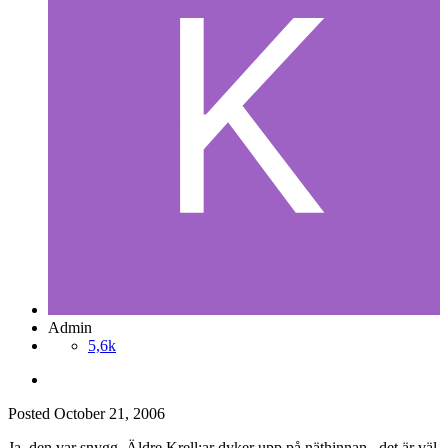
Admin
5,6k
Posted
October 21, 2006
Ja, den var snygg. Äldre Krell:ar dyker upp på näthinnan...det är väl