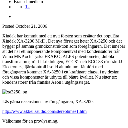
Branschmedlem
1k
Posted
October 21, 2006
Xindak har kommit med ett nytt försteg som ersätter det populära
Xindak XA-3200 MkII . Det nya försteget heter XA-3250 och det
bygger på samma grundkonstruktion som föregångaren. Det innebär
att det har ett imponerande komponentval med kondensatorer från
Wima MKP och Tyska FRAKO, ALPS potentiometer, dubbla
transformatorer, rör i likriktningen, ECC81 och ECC 83 rör från JJ
Electronics, fjärrkontroll i solid aluminium. Jämfört med
föregångaren kommer XA-3250 i ett kraftigare chassi i ny design
och vissa komponenter är utbytta till bättre kvalitet. Nu sitter tex
kondensatorer från franska Aeon i utgångssteget.
Läs gärna recensionen av föregångaren, XA-3200.
http://www.akkelisaudio.com/stereotimes1.htm
Välkomna för en provlyssning.