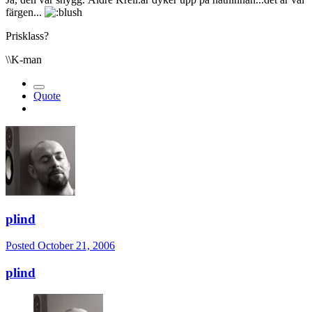
färgen...
Prisklass?
\\K-man
Quote
plind
Posted
October 21, 2006
plind