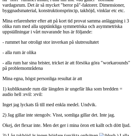
vardagsrum. Det är så mycket "beror på"-faktorer. Dimensioner,
byggnadsmaterial, konstruktionsprincip, takhöjd, vinklar etc etc.
Mina erfarenheter efter att på kort tid provat samma anläggning i 3
olika rum med alla upptänkliga symmetriska och asymmetriska
uppställningar i vårt nuvarande hus är följande:
- rummet har otroligt stor inverkan på slutresultatet
- alla rum är olika
- alla rum har sina brister, tricket är att försöka göra "workarounds"
på problemområdena
Mina egna, högst personliga resultat är att
1) kubliknande rum där längden är ungefär lika som bredden =
audio hell :evil: :evil:
Inget jag lyckats få till med enkla medel. Undvik.
2) Jag gillar inte stengolv. Visst, somliga gillar det. Inte jag.
Okej, det flexar inte. Men det ger i mina öron ett kallt och dött ljud.
3) Låg takhöjd är ingen höjdare (ursäkta ordvitsen
) I alla