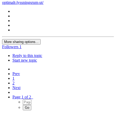
optimalt-lyssningsrum-ut/
More sharing options...
Followers
1
Reply to this topic
Start new topic
Prev
1
2
Next
Page 1 of 2