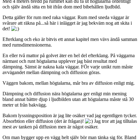
Med 4 meters bredd på rummet kan du få ut högtalarna ordentligt
och själv ändå sitta en bit ifrån dom med bibehållen ljudbild.
Detta gäller för rum med raka väggar. Rum med sneda väggar är
svårare att räkna på...så här i inlägget är jag bekväm nog att skita i
det!
Efterklang och eko är bitvis ett annat kapitel men vävs ändå samman
med rumsdimensionerna.
En eller två mattor på golvet äter en hel del efterklang. På väggarna
närmast och runt högtalarna upplever jag bäst resultat med
dämpning. Sämst är nakna kala väggar. FÖr varje unikt rum måste
avvägandet mellan dämpning och diffusion göras.
Väggen bakom, mellan högtalarna, mår bra av diffusion enligt mig.
Dämpning och diffusion nära högtalarna ger enligt min mening
bland annat bättre djup i ljudbilden utan att högtalarna måste stå 30
meter ut från bakvägg.
Bakom lyssningsposition är jag lite osäker vad jag egentligen tycker.
Absorbtion eller diffusion (det är frågan)!
Jag tror att jag tilltalas
mest av tanken på diffusion men är något osäker.
Om man bygger upp en vägg helt själv bör man tänka sig för. Bland