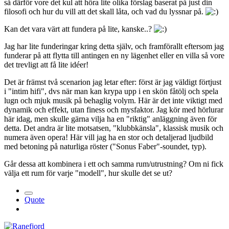
så därför vore det kul att höra lite olika förslag baserat på just din
filosofi och hur du vill att det skall låta, och vad du lyssnar på.
Kan det vara värt att fundera på lite, kanske..?
Jag har lite funderingar kring detta själv, och framförallt eftersom jag
funderar på att flytta till antingen en ny lägenhet eller en villa så vore
det trevligt att få lite idéer!
Det är främst två scenarion jag letar efter: först är jag väldigt förtjust
i "intim hifi", dvs när man kan krypa upp i en skön fåtölj och spela
lugn och mjuk musik på behaglig volym. Här är det inte viktigt med
dynamik och effekt, utan finess och mysfaktor. Jag kör med hörlurar
här idag, men skulle gärna vilja ha en "riktig" anläggning även för
detta. Det andra är lite motsatsen, "klubbkänsla", klassisk musik och
numera även opera! Här vill jag ha en stor och detaljerad ljudbild
med betoning på naturliga röster ("Sonus Faber"-soundet, typ).
Går dessa att kombinera i ett och samma rum/utrustning? Om ni fick
välja ett rum för varje "modell", hur skulle det se ut?
Quote