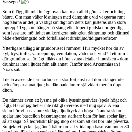
Vassego'!
Som tillägg till mitt inlägg ovan kan man alltid göra saker och ting
bättre. Om man väljer lösningen med dämpning vid väggarna runt
högtalarna är det ju väldigt smidigt om detta kan justeras utan stora
ingrepp! Tyg som hänger på stång eller löper i glidskenor ger dig
som lyssnare möjlighet att korrigera mängden dämpning och därmed
både efterklangstid och förhållandet direktljud/tidigarereflexer.
Ytterligare tillägg är grundbruset i rummet. Hur mycket hör du av
kyl, frys, trafik, värmepump, ventilation, väder och vind? I ett rum
där grundbruset är lågt tillåts du höra svaga detaljer i musiken - dom
drunknar inte i ljudet från allt annat. Jämför med Arkenmässan i
Noa's sal...
I detta avseende har hörlurar en stor förtjänst i att dom stänger ute
och dämpar annat ljud; heldämpade lurare självklart mer än öppna
diton.
Du nämner även att lyssna på olika lyssningsnivåer (spela högt och
lågt). Här är jag heller inte riktigt överens med mig själv. Å ena
sidan hör vi bas sämre vid låga ljudtryck än höga...å andra sidan
spelar inte bascellon bassträngarna starkare bara för han spelar lågt,
så att säga! Så teoretiskt får jag ihop det som att det bör inte påverka.
Subjektivt tycker jag ändå bättre om att vrida upp basnivån under 80
hz några dB när jag spelar på låg volym. Loudness-tricket är inte