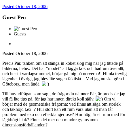
Posted
October 18, 2006
Guest Peo
Guests
Posted
October 18, 2006
Precis Pär, tanken om att stänga in köket slog mig när jag tittade på
bilderna, hehe.. Det här "modet" att lägga kök och badrum överallt,
och helst i vardagsrummet, börjar gå mig på nerverna!! Himla trevlig
lägenhet i övrigt, jag blev lite sugen faktiskt... Vad jag nu ska göra i
Göteborg, men ändå.
Till huvudfrågan som sagt, de frågor du nämner Pär, är precis de jag
vill få lite tips på, för jag har ingen direkt koll själv.
Om vi
börjar med de geometriska frågorna: vad finns att säga om storlek
och takhöjd t.ex. ? Hur stort kan ett rum vara utan att man får
problem med eko och efterklanger osv? Hur högt är ett rum med för
lågt/högt i tak? Finns det mer och mindre gynnsamma
dimensionsförhållanden?