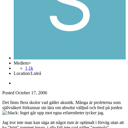
Medlem+
1,1k
Location:
Luleå
Posted
October 17, 2006
Det finns flera skolor vad gäller akustik. Många är profeterna som
självsäkert förkunnar sin lära om absolut välljud och fred på jorden
Inget går upp mot egna erfarenheter tycker jag.
Jag tror inte man kan säga att något rum är optimalt i förväg utan att
ha "hört" rummet innan, i alla fall inte vad gäller "normala"