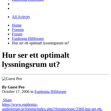
All Activity
Home
Forums
Forum
Euphonia Hififorum
Hur ser ett optimalt lyssningsrum ut?
Hur ser ett optimalt
lyssningsrum ut?
By Guest Peo
October 17, 2006
in
Euphonia Hififorum
Share
https://www.euphonia-
audioforum.se/forums/index.php?/forums/topic/3360-hur-ser-ett-