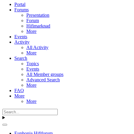
Portal
Forums
Presentation
Forum
Hifimarknad
More
Events
Activity
All Activity
More
Search
Topics
Events
All Member groups
Advanced Search
More
FAQ
More
More
Euphonia Hififorum