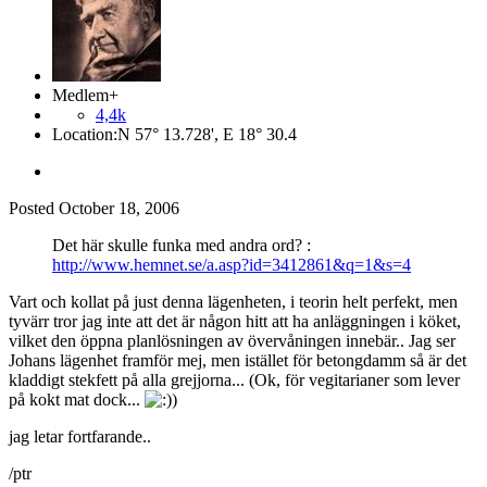
Medlem+
4,4k
Location:
N 57° 13.728', E 18° 30.4
Posted
October 18, 2006
Det här skulle funka med andra ord? :
http://www.hemnet.se/a.asp?id=3412861&q=1&s=4
Vart och kollat på just denna lägenheten, i teorin helt perfekt, men
tyvärr tror jag inte att det är någon hitt att ha anläggningen i köket,
vilket den öppna planlösningen av övervåningen innebär.. Jag ser
Johans lägenhet framför mej, men istället för betongdamm så är det
kladdigt stekfett på alla grejjorna... (Ok, för vegitarianer som lever
på kokt mat dock...
)
jag letar fortfarande..
/ptr