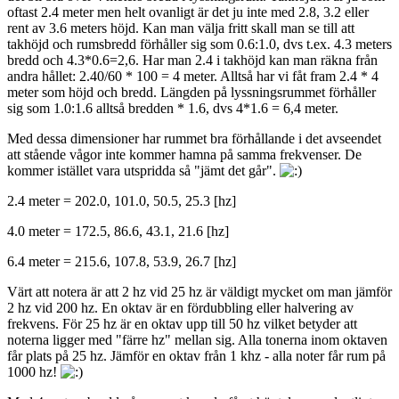
oftast 2.4 meter men helt ovanligt är det ju inte med 2.8, 3.2 eller
rent av 3.6 meters höjd. Kan man välja fritt skall man se till att
takhöjd och rumsbredd förhåller sig som 0.6:1.0, dvs t.ex. 4.3 meters
bredd och 4.3*0.6=2,6. Har man 2.4 i takhöjd kan man räkna från
andra hållet: 2.40/60 * 100 = 4 meter. Alltså har vi fåt fram 2.4 * 4
meter som höjd och bredd. Längden på lyssningsrummet förhåller
sig som 1.0:1.6 alltså bredden * 1.6, dvs 4*1.6 = 6,4 meter.
Med dessa dimensioner har rummet bra förhållande i det avseendet
att stående vågor inte kommer hamna på samma frekvenser. De
kommer istället vara utspridda så "jämt det går".
2.4 meter = 202.0, 101.0, 50.5, 25.3 [hz]
4.0 meter = 172.5, 86.6, 43.1, 21.6 [hz]
6.4 meter = 215.6, 107.8, 53.9, 26.7 [hz]
Värt att notera är att 2 hz vid 25 hz är väldigt mycket om man jämför
2 hz vid 200 hz. En oktav är en fördubbling eller halvering av
frekvens. För 25 hz är en oktav upp till 50 hz vilket betyder att
noterna ligger med "färre hz" mellan sig. Alla tonerna inom oktaven
får plats på 25 hz. Jämför en oktav från 1 khz - alla noter får rum på
1000 hz!