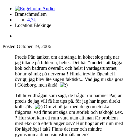
Branschmedlem
4,3k
Location:
Blekinge
Posted
October 19, 2006
Precis Pär, tanken om att stänga in köket slog mig när
jag tittade på bilderna, hehe.. Det här "modet" att lägga
kök och badrum överallt, och helst i vardagsrummet,
börjar gå mig på nerverna!! Himla trevlig lägenhet i
övrigt, jag blev lite sugen faktiskt... Vad jag nu ska göra
i Göteborg, men ändå.
Till huvudfrågan som sagt, de frågor du nämner Pär, är
precis de jag vill få lite tips på, för jag har ingen direkt
koll själv.
Om vi börjar med de geometriska
frågorna: vad finns att säga om storlek och takhöjd t.ex.
? Hur stort kan ett rum vara utan att man får problem
med eko och efterklanger osv? Hur högt är ett rum med
för lågt/högt i tak? Finns det mer och mindre
gynnsamma dimensionsförhållanden?