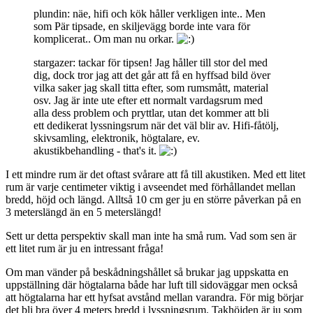
plundin: näe, hifi och kök håller verkligen inte.. Men
som Pär tipsade, en skiljevägg borde inte vara för
komplicerat.. Om man nu orkar.
stargazer: tackar för tipsen! Jag håller till stor del med
dig, dock tror jag att det går att få en hyffsad bild över
vilka saker jag skall titta efter, som rumsmått, material
osv. Jag är inte ute efter ett normalt vardagsrum med
alla dess problem och pryttlar, utan det kommer att bli
ett dedikerat lyssningsrum när det väl blir av. Hifi-fåtölj,
skivsamling, elektronik, högtalare, ev.
akustikbehandling - that's it.
I ett mindre rum är det oftast svårare att få till akustiken. Med ett litet
rum är varje centimeter viktig i avseendet med förhållandet mellan
bredd, höjd och längd. Alltså 10 cm ger ju en större påverkan på en
3 meterslängd än en 5 meterslängd!
Sett ur detta perspektiv skall man inte ha små rum. Vad som sen är
ett litet rum är ju en intressant fråga!
Om man vänder på beskådningshållet så brukar jag uppskatta en
uppställning där högtalarna både har luft till sidoväggar men också
att högtalarna har ett hyfsat avstånd mellan varandra. För mig börjar
det bli bra över 4 meters bredd i lyssningsrum. Takhöjden är ju som