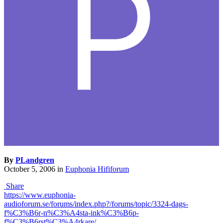
By
PLandgren
October 5, 2006
in
Euphonia Hififorum
Share
https://www.euphonia-
audioforum.se/forums/index.php?/forums/topic/3324-dags-
f%C3%B6r-n%C3%A4sta-ink%C3%B6p-
f%C3%B6rst%C3%A4rkare/