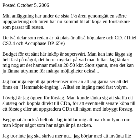
Posted
October 5, 2006
Min anläggning har under de sista 1½ åren genomgått en större
uppgradering och turen har nu kommit till att köpa en förstärkare
som passar till resten.
De två delar som redan är på plats är alltså högtalare och CD. (Thiel
CS2.4 och Accuphase DP-65v)
Budget för ett sånt här inköp är supersvårt. Man kan inte lägga sig
helt fast på något, det beror mycket på vad man hittar. Jag tänker
mig nog att det hamnar mellan 20-50 kkr. Stort spann, men det kan
ju lämna utrymme för många möjligheter också...
Jag har inga egentliga preferenser mer än att jag gärna ser att det
finns en "Hemmabio-ingång". Alltså en ingång med fast volym.
I övrigt är jag öppen för förslag. Man kunde tänka sig att skaffa ett
slutsteg och koppla direkt till CDn, för att eventuellt senare köpa till
ett försteg eller att uppgradera CDn till någon med inbyggt försteg.
Begagnat är också helt ok. Jag inbillar mig att man kan fynda om
man köper något som har några år på nacken.
Jag tror inte jag ska skriva mer nu... jag börjar med att invänta lite