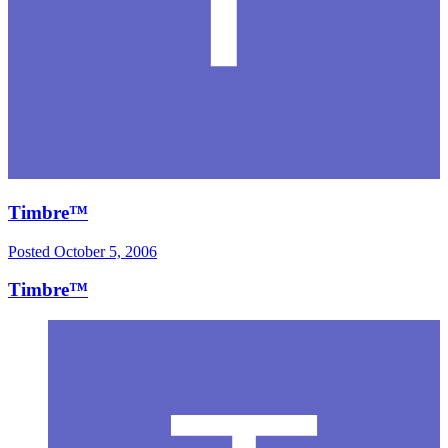
Timbre™
Posted
October 5, 2006
Timbre™