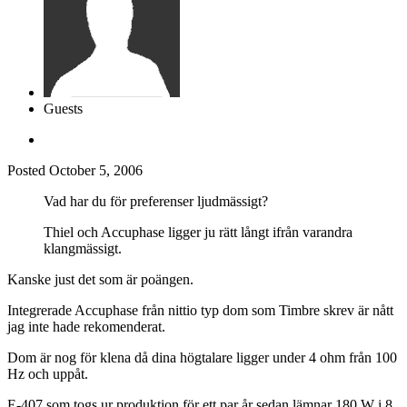
Guests
Posted
October 5, 2006
Vad har du för preferenser ljudmässigt?
Thiel och Accuphase ligger ju rätt långt ifrån varandra
klangmässigt.
Kanske just det som är poängen.
Integrerade Accuphase från nittio typ dom som Timbre skrev är nått
jag inte hade rekomenderat.
Dom är nog för klena då dina högtalare ligger under 4 ohm från 100
Hz och uppåt.
E-407 som togs ur produktion för ett par år sedan lämnar 180 W i 8