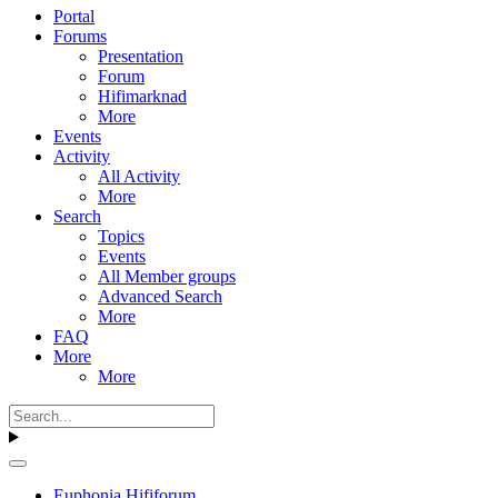
Portal
Forums
Presentation
Forum
Hifimarknad
More
Events
Activity
All Activity
More
Search
Topics
Events
All Member groups
Advanced Search
More
FAQ
More
More
Euphonia Hififorum