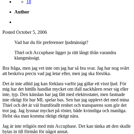
18
Author
Posted
October 5, 2006
Vad har du för preferenser ljudmässigt?
Thiel och Accuphase ligger ju rätt långt ifrån varandra
klangmässigt.
Bra fråga, men jag vet inte om jag har så bra svar. Jag har nog svårt
att beskriva precis vad jag letar efter, men jag ska försöka.
Det är inte alltid jag kan förklara varför jag gillar ett visst ljud. För
mig har det hittills handlat mycket om ifall nackhåren reser sig eller
inte, typ. Den känslan har jag fått med elektrostater, men fastnade
inte riktigt för hur ML spelar bas. Sen har jag upplevt det med mina
Thiel och det är väl framförallt renhet och transparens som gör det
tror jag. Jag lyssnar mycket på röster, både kvinnliga och manliga.
Helst ska man komma riktigt riktigt nära.
Jag är inte religiös med min Accuphase. Det kan tänka att den skulle
bytas in till förmån för något annat.