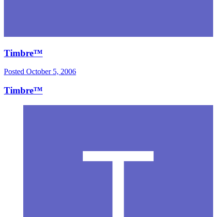
Timbre™
Posted
October 5, 2006
Timbre™