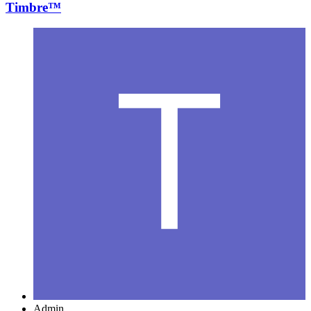
Timbre™
Admin